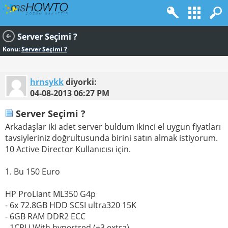
Server Seçimi ?
Konu:
Server Seçimi ?
hrnsykk
diyorki:
04-08-2013
06:27 PM
Server Seçimi ?
Arkadaşlar iki adet server buldum ikinci el uygun fiyatları
tavsiyleriniz doğrultusunda birini satın almak istiyorum.
10 Active Director Kullanıcısı için.
1. Bu 150 Euro
HP ProLiant ML350 G4p
- 6x 72.8GB HDD SCSI ultra320 15K
- 6GB RAM DDR2 ECC
- 1CPU With hypertred (+3 extra)