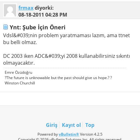
frmax
diyorki:
08-18-2011
04:28 PM
Ynt: Şube İçin Öneri
Vdsl&#039;nin problem yaratmaması lazım, ama ttnet
bu belli olmaz.
DC 2003 iken ADC&#039;yi 2008 kullanabilirsiniz sıkıntı
olmayacaktır.
Emre Özüdoğru
?The future is unknowable but the past should give us hope.? ?
Winston Churchill
Giriş
Kayıt ol
Top
Powered by
vBulletin®
Version 4.2.5
Copyright © 2026 vBulletin Solutions Inc. All rights reserved.