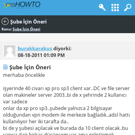
Şube İçin Öneri
Konu:
Şube İçin Öneri
burakkarakus
diyorki:
08-18-2011
01:09 PM
Şube İçin Öneri
merhaba öncelikle
işyerinde 40 civarı xp pro sp3 client var..DC ve file server
olan makineler server 2003..bi de x şehrinde 2 kullanıcı
var sadece
onlar da xp pro sp3..şubede yalnızca 2 bilgisayar
olduğundan vpn modem ile merkeze bağladık..adsl hattı
kullanılıyor her iki tarafta da..
bi de y şubesi açılacak ve burada da 10 client olacak..bu
yapıya dair birkaç düşüncem var ama geliştirmek