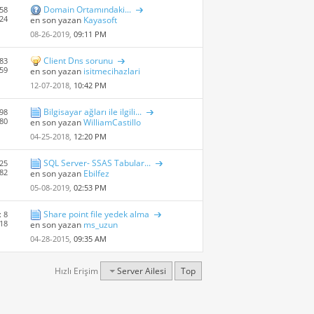
Domain Ortamındaki...
58
624
en son yazan
Kayasoft
08-26-2019,
09:11 PM
Client Dns sorunu
83
759
en son yazan
isitmecihazlari
12-07-2018,
10:42 PM
Bilgisayar ağları ile ilgili...
98
780
en son yazan
WilliamCastillo
04-25-2018,
12:20 PM
SQL Server- SSAS Tabular...
 25
 82
en son yazan
Ebilfez
05-08-2019,
02:53 PM
Share point file yedek alma
: 8
 18
en son yazan
ms_uzun
04-28-2015,
09:35 AM
Hızlı Erişim
Server Ailesi
Top