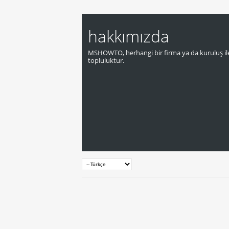
hakkımızda
MSHOWTO, herhangi bir firma ya da kuruluş ile
topluluktur.