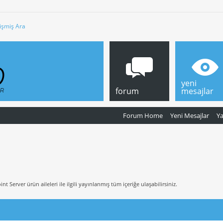
işmiş Ara
yeni
forum
mesajlar
Forum Home
Yeni Mesajlar
Y
Server ürün aileleri ile ilgili yayınlanmış tüm içeriğe ulaşabilirsiniz.