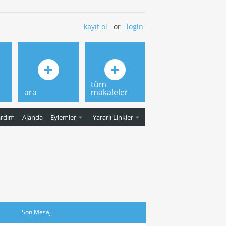
kayıt ol
or
login
tüm
ara
makaleler
ardım
Ajanda
Eylemler
Yararlı Linkler
Son Mesaj