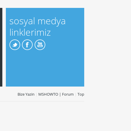
sosyal medya
linklerimiz
Bize Yazin
|
MSHOWTO | Forum
|
Top