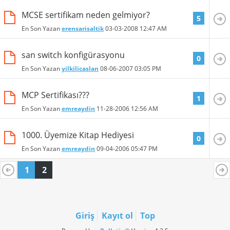
MCSE sertifikam neden gelmiyor?
5
En Son Yazan
erensarisaltik
03-03-2008
12:47 AM
san switch konfigürasyonu
0
En Son Yazan
yilkilicaslan
08-06-2007
03:05 PM
MCP Sertifikası???
1
En Son Yazan
emreaydin
11-28-2006
12:56 AM
1000. Üyemize Kitap Hediyesi
0
En Son Yazan
emreaydin
09-04-2006
05:47 PM
1
2
Giriş
Kayıt ol
Top