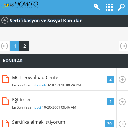
Sertifikasyon ve Sosyal Konular
1
2
KONULAR
MCT Download Center
2
En Son Yazan
ilketek
02-07-2010
08:24 PM
Eğitimler
1
En Son Yazan
pcci
10-20-2009
09:46 AM
Sertifika almak istiyorum
30