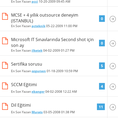
En Son Yazan
pcci
10-20-2009
09:45 AM
MCSE + 4 yıllık outsource deneyim
0
(ISTANBUL)
En Son Yazan
pcteknik
05-22-2009
11:00 PM
Microsoft IT Sınavlarında Second shot için
0
son ay
En Son Yazan
ilketek
04-02-2009
01:27 PM
Sertifika sorusu
5
En Son Yazan
ozgursen
01-18-2009
10:59 PM
SCCM Eğitimi
4
En Son Yazan
ebanger
04-02-2008
12:22 AM
Dil Eğitimi
11
En Son Yazan
Murats
03-05-2008
01:38 PM