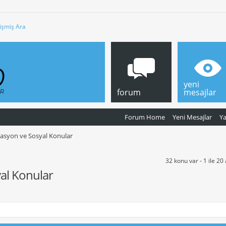
işmiş Ara
yeni
forum
mesajlar
Forum Home
Yeni Mesajlar
Y
kasyon ve Sosyal Konular
32 konu var - 1 ile 20
yal Konular