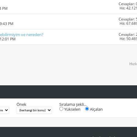
Cevaplar: 
Hit: 42.12
14 PM
Cevaplar: 
Hit: 67.68
09:43 PM
Cevaplar: 
ebilirmiyim ve nereden?
Hit: 50.46
 12:01 PM
Hızl
Önek
Sıralama şekli...
Yükselen
Alçalan