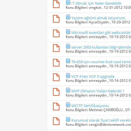
IT Olmak İçin Neler Gereklidir
Konu Bilgileri:
vmgkck
, 12-31-2012 10:
Yazılım eğitimi almak istiyorum.
Konu Bilgileri:
AycaOzyalin
, 10-29-2012
Microsoft eventları gibi webcastler
Konu Bilgileri:
emreaydin
, 10-19-2012 
server 2003 kullanılan bilgi işlemde
Konu Bilgileri:
emreaydin
, 10-19-2012 
70-659 için voucher kod nasıl temi
Konu Bilgileri:
emreaydin
, 10-19-2012 
VCP 4 ten VCP 5 upgrade
Konu Bilgileri:
emreaydin
, 10-14-2012 
MVP Olmanın Yolları Nelerdir ?
Konu Bilgileri:
emreaydin
, 10-14-2012 
MCITP Sertifikasyonu
Konu Bilgileri:
Mehmet ÇAKIROĞLU
, 07
Kurumsal olarak fiyat teklifi verebi
Konu Bilgileri:
cengiz@deniznetwork.co