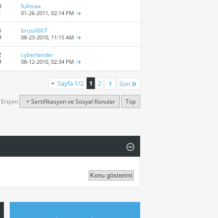
0
fullmax
1
01-26-2011,
02:14 PM
5
brutal667
9
08-23-2010,
11:15 AM
2
cyberlander
9
08-12-2010,
02:34 PM
Sayfa 1/2
1
2
Son
ı Erişim
Sertifikasyon ve Sosyal Konular
Top