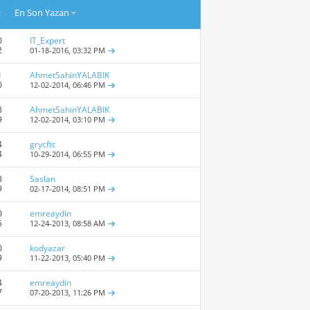
t
En Son Yazan
0
IT_Expert
2
01-18-2016,
03:32 PM
1
AhmetSahinYALABIK
0
12-02-2014,
06:46 PM
3
AhmetSahinYALABIK
9
12-02-2014,
03:10 PM
4
grycftc
4
10-29-2014,
06:55 PM
8
Saslan
9
02-17-2014,
08:51 PM
0
emreaydin
5
12-24-2013,
08:58 AM
0
kodyazar
9
11-22-2013,
05:40 PM
4
emreaydin
7
07-20-2013,
11:26 PM