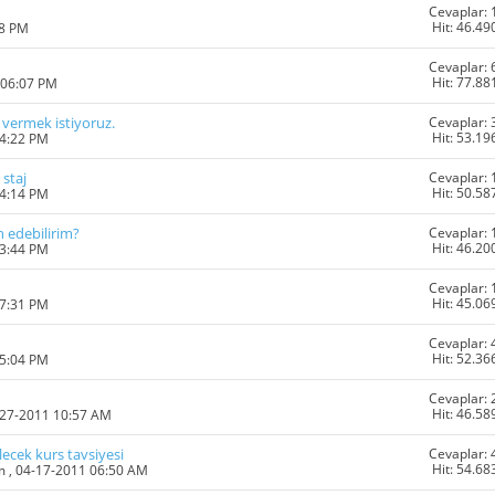
Cevaplar: 
Hit: 46.49
08 PM
Cevaplar: 
Hit: 77.88
 06:07 PM
Cevaplar: 
 vermek istiyoruz.
Hit: 53.19
04:22 PM
Cevaplar: 
 staj
Hit: 50.58
04:14 PM
Cevaplar: 
n edebilirim?
Hit: 46.20
03:44 PM
Cevaplar: 
Hit: 45.06
07:31 PM
Cevaplar: 
Hit: 52.36
05:04 PM
Cevaplar: 
Hit: 46.58
-27-2011 10:57 AM
Cevaplar: 
lecek kurs tavsiyesi
Hit: 54.68
m
, 04-17-2011 06:50 AM