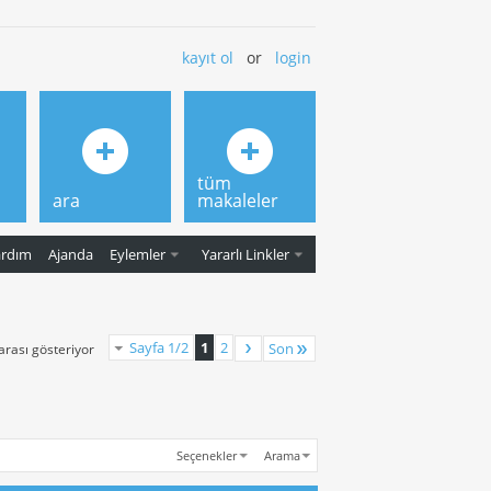
kayıt ol
or
login
tüm
ara
makaleler
ardım
Ajanda
Eylemler
Yararlı Linkler
Sayfa 1/2
1
2
Son
 arası gösteriyor
Seçenekler
Arama