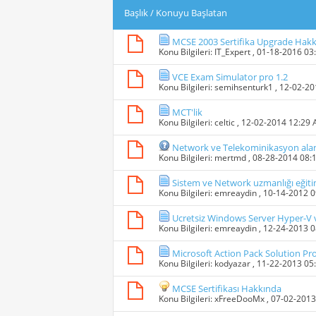
Başlık
/
Konuyu Başlatan
MCSE 2003 Sertifika Upgrade Hak
Konu Bilgileri:
IT_Expert
, 01-18-2016 03
VCE Exam Simulator pro 1.2
Konu Bilgileri:
semihsenturk1
, 12-02-2
MCT'lik
Konu Bilgileri:
celtic
, 12-02-2014 12:29
Network ve Telekominikasyon alan
Konu Bilgileri:
mertmd
, 08-28-2014 08:
Sistem ve Network uzmanlığı eğiti
Konu Bilgileri:
emreaydin
, 10-14-2012 
Ucretsiz Windows Server Hyper-V v
Konu Bilgileri:
emreaydin
, 12-24-2013 
Microsoft Action Pack Solution Pro
Konu Bilgileri:
kodyazar
, 11-22-2013 05
MCSE Sertifikası Hakkında
Konu Bilgileri:
xFreeDooMx
, 07-02-201