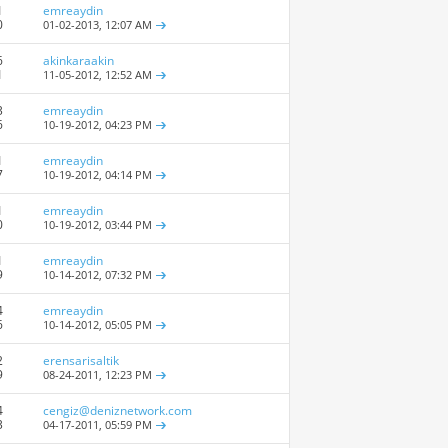
1
emreaydin
0
01-02-2013,
12:07 AM
6
akinkaraakin
1
11-05-2012,
12:52 AM
3
emreaydin
6
10-19-2012,
04:23 PM
1
emreaydin
7
10-19-2012,
04:14 PM
1
emreaydin
0
10-19-2012,
03:44 PM
1
emreaydin
9
10-14-2012,
07:32 PM
4
emreaydin
6
10-14-2012,
05:05 PM
2
erensarisaltik
9
08-24-2011,
12:23 PM
4
cengiz@deniznetwork.com
3
04-17-2011,
05:59 PM