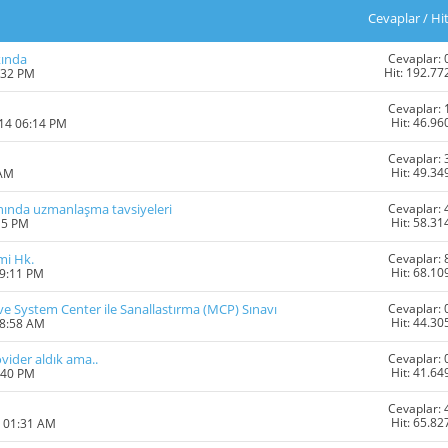
Cevaplar
/
Hi
Cevaplar: 
kında
Hit: 192.77
:32 PM
Cevaplar: 
Hit: 46.96
014 06:14 PM
Cevaplar: 
Hit: 49.34
 AM
Cevaplar: 
ında uzmanlaşma tavsiyeleri
Hit: 58.31
15 PM
Cevaplar: 
mi Hk.
Hit: 68.10
09:11 PM
Cevaplar: 
e System Center ile Sanallastırma (MCP) Sınavı
Hit: 44.30
08:58 AM
Cevaplar: 
vider aldık ama..
Hit: 41.64
:40 PM
Cevaplar: 
Hit: 65.82
3 01:31 AM