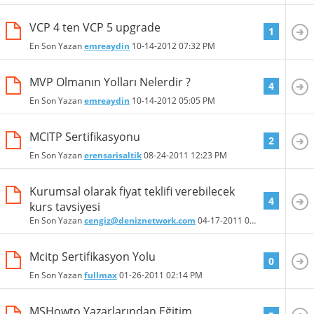
VCP 4 ten VCP 5 upgrade
1
En Son Yazan
emreaydin
10-14-2012
07:32 PM
MVP Olmanın Yolları Nelerdir ?
4
En Son Yazan
emreaydin
10-14-2012
05:05 PM
MCITP Sertifikasyonu
2
En Son Yazan
erensarisaltik
08-24-2011
12:23 PM
Kurumsal olarak fiyat teklifi verebilecek
4
kurs tavsiyesi
En Son Yazan
cengiz@deniznetwork.com
04-17-2011
05:59 PM
Mcitp Sertifikasyon Yolu
0
En Son Yazan
fullmax
01-26-2011
02:14 PM
MSHowto Yazarlarından Eğitim