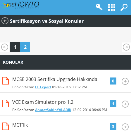
Sertifikasyon ve Sosyal Konular
1
2
KONULAR
MCSE 2003 Sertifika Upgrade Hakkında
0
En Son Yazan
IT_Expert
01-18-2016
03:32 PM
VCE Exam Simulator pro 1.2
1
En Son Yazan
AhmetSahinYALABIK
12-02-2014
06:46 PM
MCT'lik
3