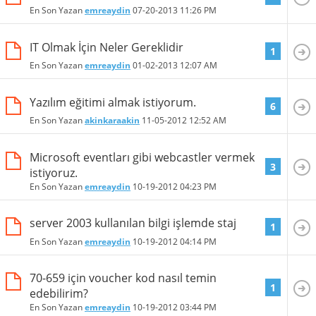
En Son Yazan
emreaydin
07-20-2013
11:26 PM
IT Olmak İçin Neler Gereklidir
1
En Son Yazan
emreaydin
01-02-2013
12:07 AM
Yazılım eğitimi almak istiyorum.
6
En Son Yazan
akinkaraakin
11-05-2012
12:52 AM
Microsoft eventları gibi webcastler vermek
3
istiyoruz.
En Son Yazan
emreaydin
10-19-2012
04:23 PM
server 2003 kullanılan bilgi işlemde staj
1
En Son Yazan
emreaydin
10-19-2012
04:14 PM
70-659 için voucher kod nasıl temin
1
edebilirim?
En Son Yazan
emreaydin
10-19-2012
03:44 PM