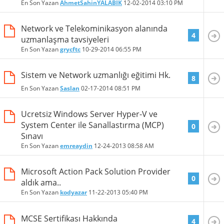
En Son Yazan
AhmetSahinYALABIK
12-02-2014
03:10 PM
Network ve Telekominikasyon alanında
4
uzmanlaşma tavsiyeleri
En Son Yazan
grycftc
10-29-2014
06:55 PM
Sistem ve Network uzmanlığı eğitimi Hk.
8
En Son Yazan
Saslan
02-17-2014
08:51 PM
Ucretsiz Windows Server Hyper-V ve
System Center ile Sanallastırma (MCP)
0
Sınavı
En Son Yazan
emreaydin
12-24-2013
08:58 AM
Microsoft Action Pack Solution Provider
0
aldık ama..
En Son Yazan
kodyazar
11-22-2013
05:40 PM
MCSE Sertifikası Hakkında
4