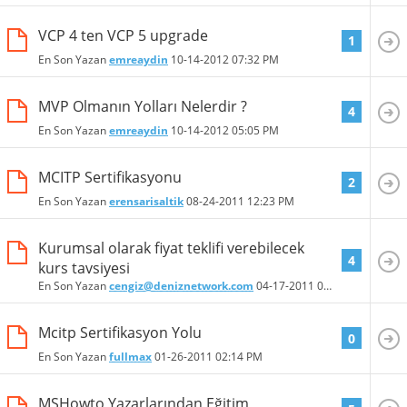
VCP 4 ten VCP 5 upgrade
1
En Son Yazan
emreaydin
10-14-2012
07:32 PM
MVP Olmanın Yolları Nelerdir ?
4
En Son Yazan
emreaydin
10-14-2012
05:05 PM
MCITP Sertifikasyonu
2
En Son Yazan
erensarisaltik
08-24-2011
12:23 PM
Kurumsal olarak fiyat teklifi verebilecek
4
kurs tavsiyesi
En Son Yazan
cengiz@deniznetwork.com
04-17-2011
05:59 PM
Mcitp Sertifikasyon Yolu
0
En Son Yazan
fullmax
01-26-2011
02:14 PM
MSHowto Yazarlarından Eğitim