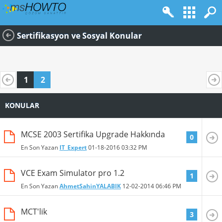
Sertifikasyon ve Sosyal Konular
1
2
KONULAR
MCSE 2003 Sertifika Upgrade Hakkında
0
En Son Yazan
IT_Expert
01-18-2016
03:32 PM
VCE Exam Simulator pro 1.2
1
En Son Yazan
AhmetSahinYALABIK
12-02-2014
06:46 PM
MCT'lik
3