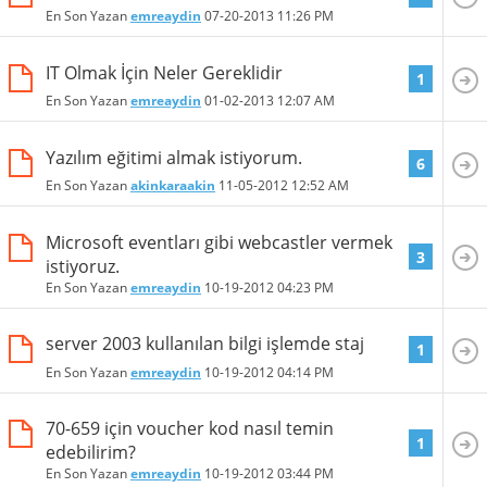
En Son Yazan
emreaydin
07-20-2013
11:26 PM
IT Olmak İçin Neler Gereklidir
1
En Son Yazan
emreaydin
01-02-2013
12:07 AM
Yazılım eğitimi almak istiyorum.
6
En Son Yazan
akinkaraakin
11-05-2012
12:52 AM
Microsoft eventları gibi webcastler vermek
3
istiyoruz.
En Son Yazan
emreaydin
10-19-2012
04:23 PM
server 2003 kullanılan bilgi işlemde staj
1
En Son Yazan
emreaydin
10-19-2012
04:14 PM
70-659 için voucher kod nasıl temin
1
edebilirim?
En Son Yazan
emreaydin
10-19-2012
03:44 PM