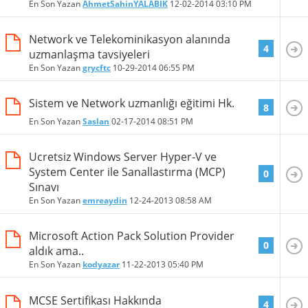
En Son Yazan
AhmetSahinYALABIK
12-02-2014
03:10 PM
Network ve Telekominikasyon alanında
4
uzmanlaşma tavsiyeleri
En Son Yazan
grycftc
10-29-2014
06:55 PM
Sistem ve Network uzmanlığı eğitimi Hk.
8
En Son Yazan
Saslan
02-17-2014
08:51 PM
Ucretsiz Windows Server Hyper-V ve
System Center ile Sanallastırma (MCP)
0
Sınavı
En Son Yazan
emreaydin
12-24-2013
08:58 AM
Microsoft Action Pack Solution Provider
0
aldık ama..
En Son Yazan
kodyazar
11-22-2013
05:40 PM
MCSE Sertifikası Hakkında
4