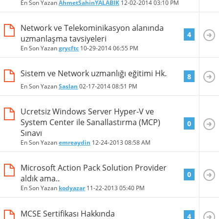
En Son Yazan
AhmetSahinYALABIK
12-02-2014
03:10 PM
Network ve Telekominikasyon alanında
4
uzmanlaşma tavsiyeleri
En Son Yazan
grycftc
10-29-2014
06:55 PM
Sistem ve Network uzmanlığı eğitimi Hk.
8
En Son Yazan
Saslan
02-17-2014
08:51 PM
Ucretsiz Windows Server Hyper-V ve
System Center ile Sanallastırma (MCP)
0
Sınavı
En Son Yazan
emreaydin
12-24-2013
08:58 AM
Microsoft Action Pack Solution Provider
0
aldık ama..
En Son Yazan
kodyazar
11-22-2013
05:40 PM
MCSE Sertifikası Hakkında
4