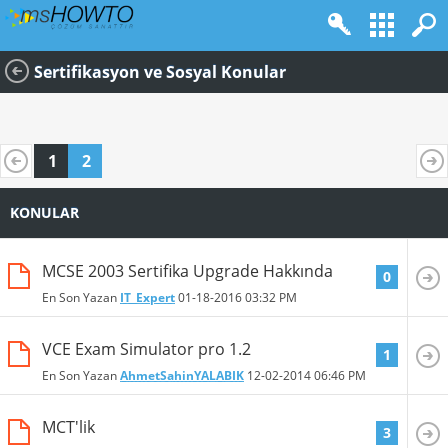
Sertifikasyon ve Sosyal Konular
1
2
KONULAR
MCSE 2003 Sertifika Upgrade Hakkında
0
En Son Yazan
IT_Expert
01-18-2016
03:32 PM
VCE Exam Simulator pro 1.2
1
En Son Yazan
AhmetSahinYALABIK
12-02-2014
06:46 PM
MCT'lik
3