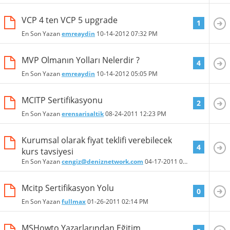
VCP 4 ten VCP 5 upgrade
1
En Son Yazan
emreaydin
10-14-2012
07:32 PM
MVP Olmanın Yolları Nelerdir ?
4
En Son Yazan
emreaydin
10-14-2012
05:05 PM
MCITP Sertifikasyonu
2
En Son Yazan
erensarisaltik
08-24-2011
12:23 PM
Kurumsal olarak fiyat teklifi verebilecek
4
kurs tavsiyesi
En Son Yazan
cengiz@deniznetwork.com
04-17-2011
05:59 PM
Mcitp Sertifikasyon Yolu
0
En Son Yazan
fullmax
01-26-2011
02:14 PM
MSHowto Yazarlarından Eğitim