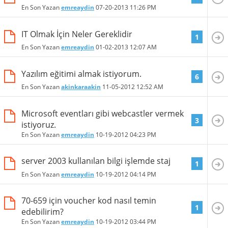
En Son Yazan
emreaydin
07-20-2013
11:26 PM
IT Olmak İçin Neler Gereklidir
1
En Son Yazan
emreaydin
01-02-2013
12:07 AM
Yazılım eğitimi almak istiyorum.
6
En Son Yazan
akinkaraakin
11-05-2012
12:52 AM
Microsoft eventları gibi webcastler vermek
3
istiyoruz.
En Son Yazan
emreaydin
10-19-2012
04:23 PM
server 2003 kullanılan bilgi işlemde staj
1
En Son Yazan
emreaydin
10-19-2012
04:14 PM
70-659 için voucher kod nasıl temin
1
edebilirim?
En Son Yazan
emreaydin
10-19-2012
03:44 PM