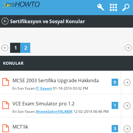
Sertifikasyon ve Sosyal Konular
1
2
KONULAR
MCSE 2003 Sertifika Upgrade Hakkında
0
En Son Yazan
IT_Expert
01-18-2016
03:32 PM
VCE Exam Simulator pro 1.2
1
En Son Yazan
AhmetSahinYALABIK
12-02-2014
06:46 PM
MCT'lik
3