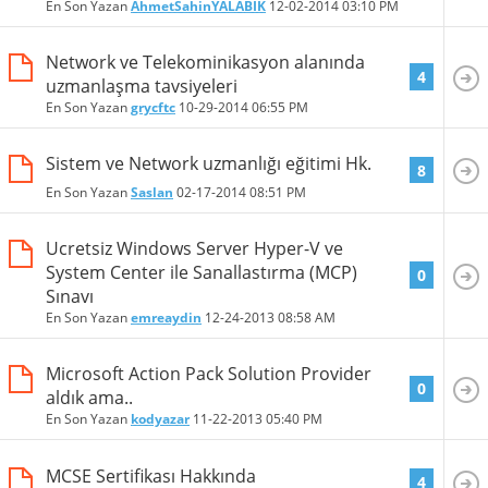
En Son Yazan
AhmetSahinYALABIK
12-02-2014
03:10 PM
Network ve Telekominikasyon alanında
4
uzmanlaşma tavsiyeleri
En Son Yazan
grycftc
10-29-2014
06:55 PM
Sistem ve Network uzmanlığı eğitimi Hk.
8
En Son Yazan
Saslan
02-17-2014
08:51 PM
Ucretsiz Windows Server Hyper-V ve
System Center ile Sanallastırma (MCP)
0
Sınavı
En Son Yazan
emreaydin
12-24-2013
08:58 AM
Microsoft Action Pack Solution Provider
0
aldık ama..
En Son Yazan
kodyazar
11-22-2013
05:40 PM
MCSE Sertifikası Hakkında
4