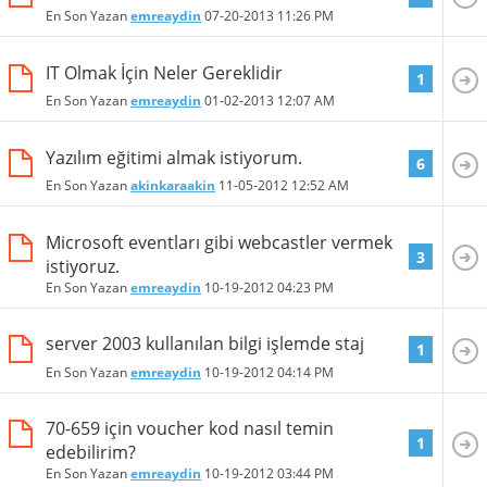
En Son Yazan
emreaydin
07-20-2013
11:26 PM
IT Olmak İçin Neler Gereklidir
1
En Son Yazan
emreaydin
01-02-2013
12:07 AM
Yazılım eğitimi almak istiyorum.
6
En Son Yazan
akinkaraakin
11-05-2012
12:52 AM
Microsoft eventları gibi webcastler vermek
3
istiyoruz.
En Son Yazan
emreaydin
10-19-2012
04:23 PM
server 2003 kullanılan bilgi işlemde staj
1
En Son Yazan
emreaydin
10-19-2012
04:14 PM
70-659 için voucher kod nasıl temin
1
edebilirim?
En Son Yazan
emreaydin
10-19-2012
03:44 PM