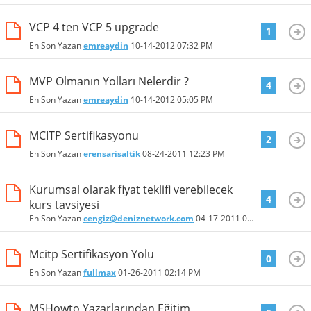
VCP 4 ten VCP 5 upgrade
1
En Son Yazan
emreaydin
10-14-2012
07:32 PM
MVP Olmanın Yolları Nelerdir ?
4
En Son Yazan
emreaydin
10-14-2012
05:05 PM
MCITP Sertifikasyonu
2
En Son Yazan
erensarisaltik
08-24-2011
12:23 PM
Kurumsal olarak fiyat teklifi verebilecek
4
kurs tavsiyesi
En Son Yazan
cengiz@deniznetwork.com
04-17-2011
05:59 PM
Mcitp Sertifikasyon Yolu
0
En Son Yazan
fullmax
01-26-2011
02:14 PM
MSHowto Yazarlarından Eğitim