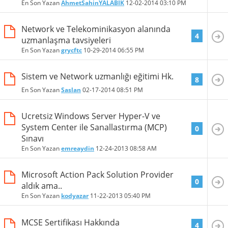
En Son Yazan
AhmetSahinYALABIK
12-02-2014
03:10 PM
Network ve Telekominikasyon alanında
4
uzmanlaşma tavsiyeleri
En Son Yazan
grycftc
10-29-2014
06:55 PM
Sistem ve Network uzmanlığı eğitimi Hk.
8
En Son Yazan
Saslan
02-17-2014
08:51 PM
Ucretsiz Windows Server Hyper-V ve
System Center ile Sanallastırma (MCP)
0
Sınavı
En Son Yazan
emreaydin
12-24-2013
08:58 AM
Microsoft Action Pack Solution Provider
0
aldık ama..
En Son Yazan
kodyazar
11-22-2013
05:40 PM
MCSE Sertifikası Hakkında
4