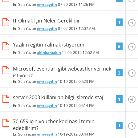
En Son Yazan
emreaydin
07-20-2013
11:26 PM
IT Olmak İçin Neler Gereklidir
1
En Son Yazan
emreaydin
01-02-2013
12:07 AM
Yazılım eğitimi almak istiyorum.
6
En Son Yazan
akinkaraakin
11-05-2012
12:52 AM
Microsoft eventları gibi webcastler vermek
3
istiyoruz.
En Son Yazan
emreaydin
10-19-2012
04:23 PM
server 2003 kullanılan bilgi işlemde staj
1
En Son Yazan
emreaydin
10-19-2012
04:14 PM
70-659 için voucher kod nasıl temin
1
edebilirim?
En Son Yazan
emreaydin
10-19-2012
03:44 PM