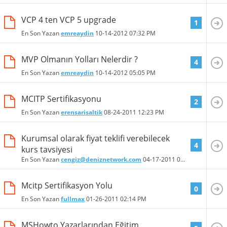
VCP 4 ten VCP 5 upgrade
1
En Son Yazan
emreaydin
10-14-2012
07:32 PM
MVP Olmanın Yolları Nelerdir ?
4
En Son Yazan
emreaydin
10-14-2012
05:05 PM
MCITP Sertifikasyonu
2
En Son Yazan
erensarisaltik
08-24-2011
12:23 PM
Kurumsal olarak fiyat teklifi verebilecek
4
kurs tavsiyesi
En Son Yazan
cengiz@deniznetwork.com
04-17-2011
05:59 PM
Mcitp Sertifikasyon Yolu
0
En Son Yazan
fullmax
01-26-2011
02:14 PM
MSHowto Yazarlarından Eğitim