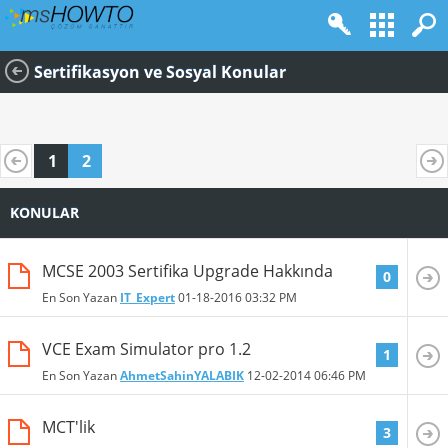
Sertifikasyon ve Sosyal Konular
1
2
KONULAR
MCSE 2003 Sertifika Upgrade Hakkında
0
En Son Yazan
IT_Expert
01-18-2016
03:32 PM
VCE Exam Simulator pro 1.2
1
En Son Yazan
AhmetSahinYALABIK
12-02-2014
06:46 PM
MCT'lik
3