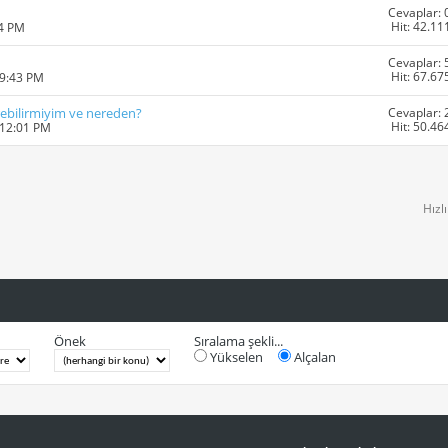
Cevaplar: 
Hit: 42.11
14 PM
Cevaplar: 
Hit: 67.67
09:43 PM
Cevaplar: 
ebilirmiyim ve nereden?
Hit: 50.46
 12:01 PM
Hızl
Önek
Sıralama şekli...
Yükselen
Alçalan