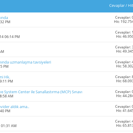
Cevaplar
/
Hi
Cevaplar: 
kında
Hit: 192.75
:32 PM
Cevaplar: 
Hit: 46.95
014 06:14 PM
Cevaplar: 
Hit: 49.34
 AM
Cevaplar: 
ında uzmanlaşma tavsiyeleri
Hit: 58.30
15 PM
Cevaplar: 
mi Hk.
Hit: 68.09
09:11 PM
Cevaplar: 
e System Center ile Sanallastırma (MCP) Sınavı
Hit: 44.28
08:58 AM
Cevaplar: 
vider aldık ama..
Hit: 41.64
:40 PM
Cevaplar: 
Hit: 65.81
3 01:31 AM