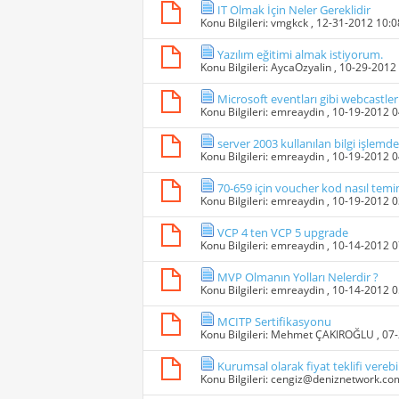
IT Olmak İçin Neler Gereklidir
Konu Bilgileri:
vmgkck
, 12-31-2012 10:
Yazılım eğitimi almak istiyorum.
Konu Bilgileri:
AycaOzyalin
, 10-29-2012
Microsoft eventları gibi webcastler
Konu Bilgileri:
emreaydin
, 10-19-2012 
server 2003 kullanılan bilgi işlemde
Konu Bilgileri:
emreaydin
, 10-19-2012 
70-659 için voucher kod nasıl temi
Konu Bilgileri:
emreaydin
, 10-19-2012 
VCP 4 ten VCP 5 upgrade
Konu Bilgileri:
emreaydin
, 10-14-2012 
MVP Olmanın Yolları Nelerdir ?
Konu Bilgileri:
emreaydin
, 10-14-2012 
MCITP Sertifikasyonu
Konu Bilgileri:
Mehmet ÇAKIROĞLU
, 07
Kurumsal olarak fiyat teklifi verebi
Konu Bilgileri:
cengiz@deniznetwork.co