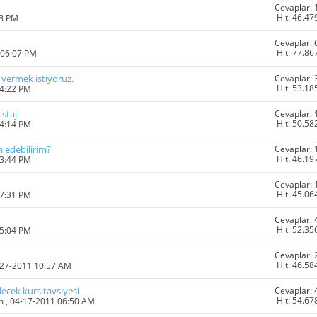
Cevaplar: 
Hit: 46.47
08 PM
Cevaplar: 
Hit: 77.86
 06:07 PM
Cevaplar: 
 vermek istiyoruz.
Hit: 53.18
04:22 PM
Cevaplar: 
 staj
Hit: 50.58
04:14 PM
Cevaplar: 
n edebilirim?
Hit: 46.19
03:44 PM
Cevaplar: 
Hit: 45.06
07:31 PM
Cevaplar: 
Hit: 52.35
05:04 PM
Cevaplar: 
Hit: 46.58
-27-2011 10:57 AM
Cevaplar: 
lecek kurs tavsiyesi
Hit: 54.67
m
, 04-17-2011 06:50 AM