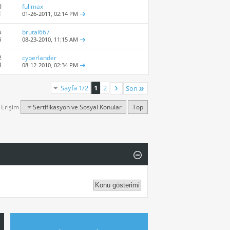
0
fullmax
1
01-26-2011,
02:14 PM
5
brutal667
5
08-23-2010,
11:15 AM
2
cyberlander
4
08-12-2010,
02:34 PM
Sayfa 1/2
1
2
Son
ı Erişim
Sertifikasyon ve Sosyal Konular
Top