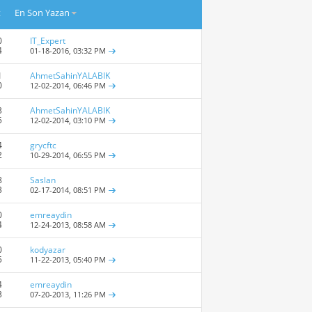
t
En Son Yazan
0
IT_Expert
4
01-18-2016,
03:32 PM
1
AhmetSahinYALABIK
0
12-02-2014,
06:46 PM
3
AhmetSahinYALABIK
5
12-02-2014,
03:10 PM
4
grycftc
2
10-29-2014,
06:55 PM
8
Saslan
3
02-17-2014,
08:51 PM
0
emreaydin
4
12-24-2013,
08:58 AM
0
kodyazar
5
11-22-2013,
05:40 PM
4
emreaydin
3
07-20-2013,
11:26 PM