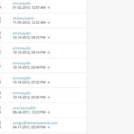
1
emreaydin
9
01-02-2013,
12:07 AM
6
akinkaraakin
7
11-05-2012,
12:52 AM
3
emreaydin
5
10-19-2012,
04:23 PM
1
emreaydin
2
10-19-2012,
04:14 PM
1
emreaydin
7
10-19-2012,
03:44 PM
1
emreaydin
4
10-14-2012,
07:32 PM
4
emreaydin
6
10-14-2012,
05:05 PM
2
erensarisaltik
4
08-24-2011,
12:23 PM
4
cengiz@deniznetwork.com
8
04-17-2011,
05:59 PM