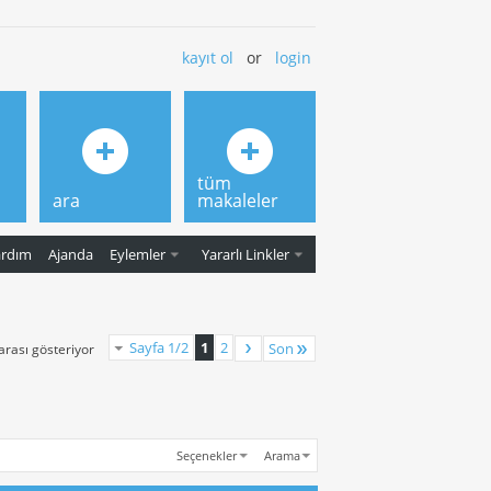
kayıt ol
or
login
tüm
ara
makaleler
ardım
Ajanda
Eylemler
Yararlı Linkler
Sayfa 1/2
1
2
Son
 arası gösteriyor
Seçenekler
Arama