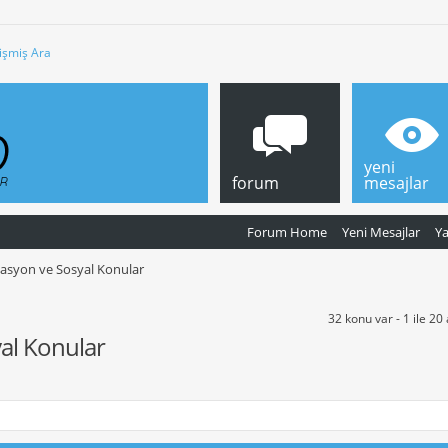
işmiş Ara
yeni
forum
mesajlar
Forum Home
Yeni Mesajlar
Y
kasyon ve Sosyal Konular
32 konu var - 1 ile 20
yal Konular