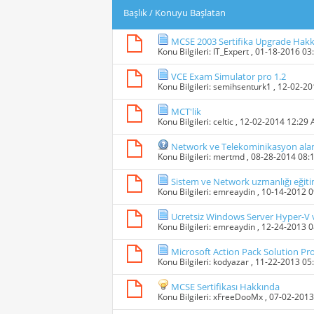
Başlık
/
Konuyu Başlatan
MCSE 2003 Sertifika Upgrade Hak
Konu Bilgileri:
IT_Expert
, 01-18-2016 03
VCE Exam Simulator pro 1.2
Konu Bilgileri:
semihsenturk1
, 12-02-2
MCT'lik
Konu Bilgileri:
celtic
, 12-02-2014 12:29
Network ve Telekominikasyon alan
Konu Bilgileri:
mertmd
, 08-28-2014 08:
Sistem ve Network uzmanlığı eğiti
Konu Bilgileri:
emreaydin
, 10-14-2012 
Ucretsiz Windows Server Hyper-V v
Konu Bilgileri:
emreaydin
, 12-24-2013 
Microsoft Action Pack Solution Pro
Konu Bilgileri:
kodyazar
, 11-22-2013 05
MCSE Sertifikası Hakkında
Konu Bilgileri:
xFreeDooMx
, 07-02-201