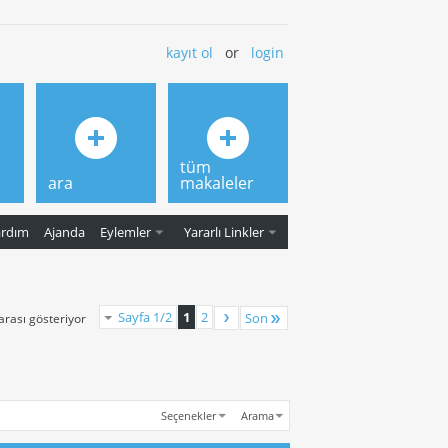
kayıt ol
or
login
tüm
ara
makaleler
ardım
Ajanda
Eylemler
Yararlı Linkler
Sayfa 1/2
1
2
Son
 arası gösteriyor
Seçenekler
Arama