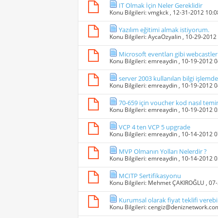
IT Olmak İçin Neler Gereklidir
Konu Bilgileri:
vmgkck
, 12-31-2012 10:
Yazılım eğitimi almak istiyorum.
Konu Bilgileri:
AycaOzyalin
, 10-29-2012
Microsoft eventları gibi webcastler
Konu Bilgileri:
emreaydin
, 10-19-2012 
server 2003 kullanılan bilgi işlemde
Konu Bilgileri:
emreaydin
, 10-19-2012 
70-659 için voucher kod nasıl temi
Konu Bilgileri:
emreaydin
, 10-19-2012 
VCP 4 ten VCP 5 upgrade
Konu Bilgileri:
emreaydin
, 10-14-2012 
MVP Olmanın Yolları Nelerdir ?
Konu Bilgileri:
emreaydin
, 10-14-2012 
MCITP Sertifikasyonu
Konu Bilgileri:
Mehmet ÇAKIROĞLU
, 07
Kurumsal olarak fiyat teklifi verebi
Konu Bilgileri:
cengiz@deniznetwork.co