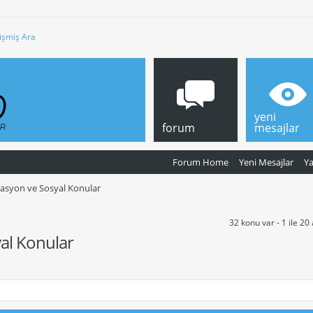
işmiş Ara
yeni
forum
mesajlar
Forum Home
Yeni Mesajlar
Y
kasyon ve Sosyal Konular
32 konu var - 1 ile 20
yal Konular