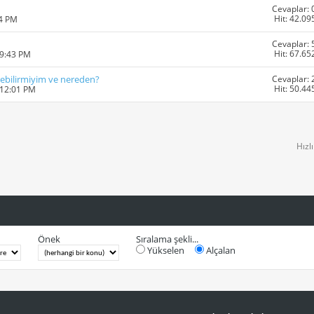
Cevaplar: 
Hit: 42.09
14 PM
Cevaplar: 
Hit: 67.65
09:43 PM
Cevaplar: 
ebilirmiyim ve nereden?
Hit: 50.44
 12:01 PM
Hızl
Önek
Sıralama şekli...
Yükselen
Alçalan