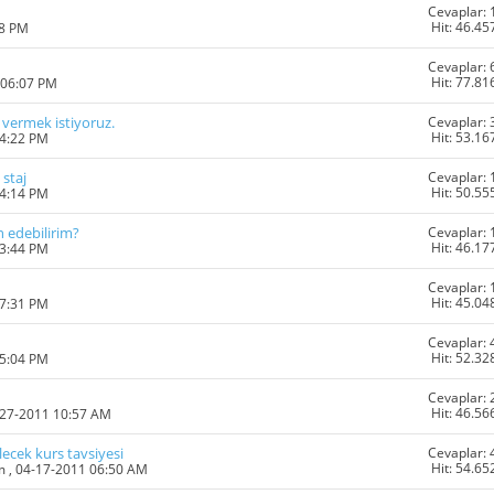
Cevaplar: 
Hit: 46.45
08 PM
Cevaplar: 
Hit: 77.81
 06:07 PM
Cevaplar: 
 vermek istiyoruz.
Hit: 53.16
04:22 PM
Cevaplar: 
 staj
Hit: 50.55
04:14 PM
Cevaplar: 
n edebilirim?
Hit: 46.17
03:44 PM
Cevaplar: 
Hit: 45.04
07:31 PM
Cevaplar: 
Hit: 52.32
05:04 PM
Cevaplar: 
Hit: 46.56
-27-2011 10:57 AM
Cevaplar: 
lecek kurs tavsiyesi
Hit: 54.65
m
, 04-17-2011 06:50 AM