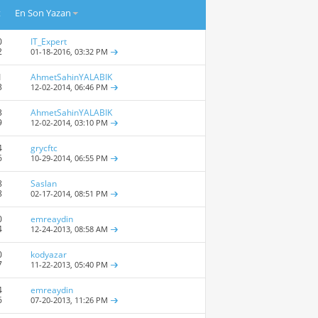
t
En Son Yazan
0
IT_Expert
2
01-18-2016,
03:32 PM
1
AhmetSahinYALABIK
3
12-02-2014,
06:46 PM
3
AhmetSahinYALABIK
9
12-02-2014,
03:10 PM
4
grycftc
6
10-29-2014,
06:55 PM
8
Saslan
8
02-17-2014,
08:51 PM
0
emreaydin
4
12-24-2013,
08:58 AM
0
kodyazar
7
11-22-2013,
05:40 PM
4
emreaydin
6
07-20-2013,
11:26 PM