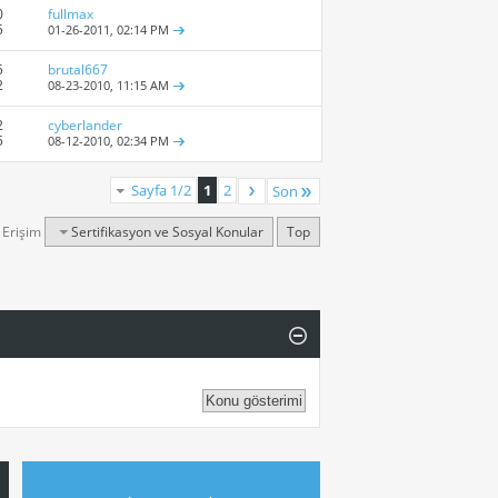
0
fullmax
5
01-26-2011,
02:14 PM
5
brutal667
2
08-23-2010,
11:15 AM
2
cyberlander
5
08-12-2010,
02:34 PM
Sayfa 1/2
1
2
Son
ı Erişim
Sertifikasyon ve Sosyal Konular
Top