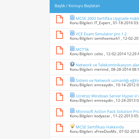
Başlık
/
Konuyu Başlatan
MCSE 2003 Sertifika Upgrade Hak
Konu Bilgileri:
IT_Expert
, 01-18-2016 03
VCE Exam Simulator pro 1.2
Konu Bilgileri:
semihsenturk1
, 12-02-2
MCT'lik
Konu Bilgileri:
celtic
, 12-02-2014 12:29
Network ve Telekominikasyon alan
Konu Bilgileri:
mertmd
, 08-28-2014 08:
Sistem ve Network uzmanlığı eğiti
Konu Bilgileri:
emreaydin
, 10-14-2012 
Ucretsiz Windows Server Hyper-V v
Konu Bilgileri:
emreaydin
, 12-24-2013 
Microsoft Action Pack Solution Pro
Konu Bilgileri:
kodyazar
, 11-22-2013 05
MCSE Sertifikası Hakkında
Konu Bilgileri:
xFreeDooMx
, 07-02-201