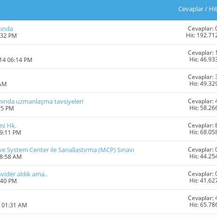
Cevaplar
/
Hi
Cevaplar: 
kında
Hit: 192.71
:32 PM
Cevaplar: 
Hit: 46.93
014 06:14 PM
Cevaplar: 
Hit: 49.32
 AM
Cevaplar: 
ında uzmanlaşma tavsiyeleri
Hit: 58.26
15 PM
Cevaplar: 
mi Hk.
Hit: 68.05
09:11 PM
Cevaplar: 
e System Center ile Sanallastırma (MCP) Sınavı
Hit: 44.25
08:58 AM
Cevaplar: 
vider aldık ama..
Hit: 41.62
:40 PM
Cevaplar: 
Hit: 65.78
3 01:31 AM