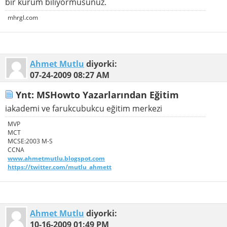
bir kurum biliyormusunuz.
mhrgl.com
Ahmet Mutlu
diyorki:
07-24-2009
08:27 AM
Ynt: MSHowto Yazarlarından Eğitim
iakademi ve farukcubukcu eğitim merkezi
MVP
MCT
MCSE:2003 M-S
CCNA
www.ahmetmutlu.blogspot.com
https://twitter.com/mutlu_ahmett
Ahmet Mutlu
diyorki:
10-16-2009
01:49 PM