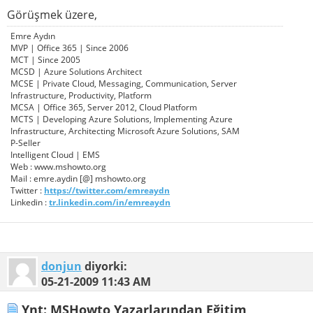
Görüşmek üzere,
Emre Aydın
MVP | Office 365 | Since 2006
MCT | Since 2005
MCSD | Azure Solutions Architect
MCSE | Private Cloud, Messaging, Communication, Server
Infrastructure, Productivity, Platform
MCSA | Office 365, Server 2012, Cloud Platform
MCTS | Developing Azure Solutions, Implementing Azure
Infrastructure, Architecting Microsoft Azure Solutions, SAM
P-Seller
Intelligent Cloud | EMS
Web : www.mshowto.org
Mail : emre.aydin [@] mshowto.org
Twitter :
https://twitter.com/emreaydn
Linkedin :
tr.linkedin.com/in/emreaydn
donjun
diyorki:
05-21-2009
11:43 AM
Ynt: MSHowto Yazarlarından Eğitim