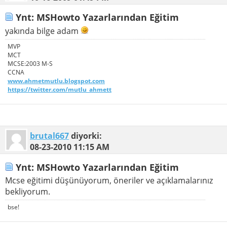
Ynt: MSHowto Yazarlarından Eğitim
yakında bilge adam
MVP
MCT
MCSE:2003 M-S
CCNA
www.ahmetmutlu.blogspot.com
https://twitter.com/mutlu_ahmett
brutal667
diyorki:
08-23-2010
11:15 AM
Ynt: MSHowto Yazarlarından Eğitim
Mcse eğitimi düşünüyorum, öneriler ve açıklamalarınız
bekliyorum.
bse!