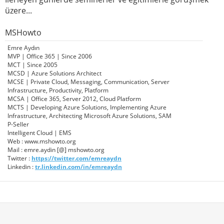
üzere...
MSHowto
Emre Aydın
MVP | Office 365 | Since 2006
MCT | Since 2005
MCSD | Azure Solutions Architect
MCSE | Private Cloud, Messaging, Communication, Server
Infrastructure, Productivity, Platform
MCSA | Office 365, Server 2012, Cloud Platform
MCTS | Developing Azure Solutions, Implementing Azure
Infrastructure, Architecting Microsoft Azure Solutions, SAM
P-Seller
Intelligent Cloud | EMS
Web : www.mshowto.org
Mail : emre.aydin [@] mshowto.org
Twitter :
https://twitter.com/emreaydn
Linkedin :
tr.linkedin.com/in/emreaydn