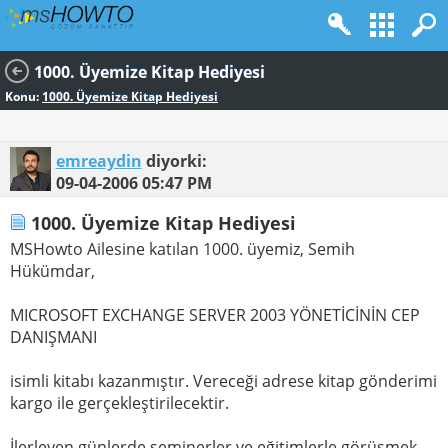
1000. Üyemize Kitap Hediyesi
Konu:
1000. Üyemize Kitap Hediyesi
emreaydin
diyorki:
09-04-2006
05:47 PM
1000. Üyemize Kitap Hediyesi
MSHowto Ailesine katılan 1000. üyemiz, Semih
Hükümdar,
MICROSOFT EXCHANGE SERVER 2003 YÖNETİCİNİN CEP
DANIŞMANI
isimli kitabı kazanmıştır. Vereceği adrese kitap gönderimi
kargo ile gerçekleştirilecektir.
İlerleyen günlerde seminerler ve eğitimlerle görüşmek