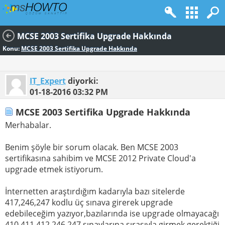
MCSE 2003 Sertifika Upgrade Hakkında
Konu:
MCSE 2003 Sertifika Upgrade Hakkında
IT_Expert
diyorki:
01-18-2016
03:32 PM
MCSE 2003 Sertifika Upgrade Hakkında
Merhabalar.
Benim şöyle bir sorum olacak. Ben MCSE 2003
sertifikasına sahibim ve MCSE 2012 Private Cloud'a
upgrade etmek istiyorum.
İnternetten araştırdığım kadarıyla bazı sitelerde
417,246,247 kodlu üç sınava girerek upgrade
edebileceğim yazıyor,bazılarında ise upgrade olmayacağı
410,411,412,246,247 sınavlarına sırasıyla girmek gerektiği