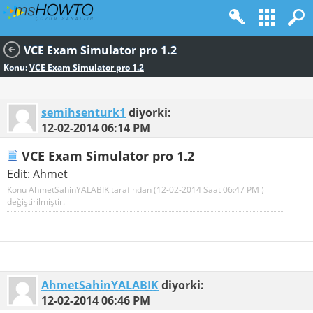
VCE Exam Simulator pro 1.2
Konu:
VCE Exam Simulator pro 1.2
semihsenturk1
diyorki:
12-02-2014
06:14 PM
VCE Exam Simulator pro 1.2
Edit: Ahmet
Konu AhmetSahinYALABIK tarafından (12-02-2014 Saat
06:47 PM
)
değiştirilmiştir.
AhmetSahinYALABIK
diyorki:
12-02-2014
06:46 PM