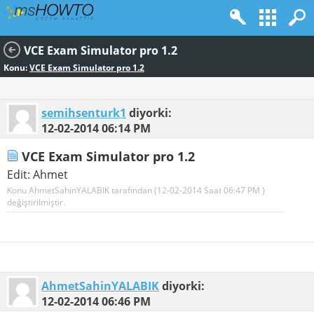
VCE Exam Simulator pro 1.2
Konu:
VCE Exam Simulator pro 1.2
semihsenturk1
diyorki:
12-02-2014
06:14 PM
VCE Exam Simulator pro 1.2
Edit: Ahmet
Konu AhmetSahinYALABIK tarafından (12-02-2014 Saat
06:47 PM
)
değiştirilmiştir.
AhmetSahinYALABIK
diyorki:
12-02-2014
06:46 PM