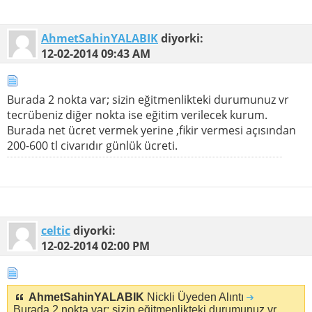
AhmetSahinYALABIK
diyorki:
12-02-2014
09:43 AM
Burada 2 nokta var; sizin eğitmenlikteki durumunuz vr
tecrübeniz diğer nokta ise eğitim verilecek kurum.
Burada net ücret vermek yerine ,fikir vermesi açısından
200-600 tl civarıdır günlük ücreti.
celtic
diyorki:
12-02-2014
02:00 PM
AhmetSahinYALABIK
Nickli Üyeden Alıntı
Burada 2 nokta var; sizin eğitmenlikteki durumunuz vr