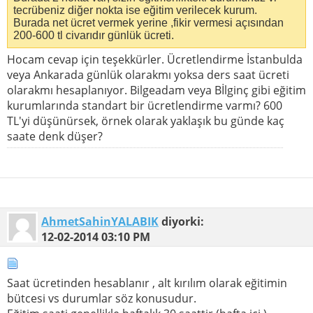
tecrübeniz diğer nokta ise eğitim verilecek kurum.
Burada net ücret vermek yerine ,fikir vermesi açısından
200-600 tl civarıdır günlük ücreti.
Hocam cevap için teşekkürler. Ücretlendirme İstanbulda
veya Ankarada günlük olarakmı yoksa ders saat ücreti
olarakmı hesaplanıyor. Bilgeadam veya Bİlginç gibi eğitim
kurumlarında standart bir ücretlendirme varmı? 600
TL'yi düşünürsek, örnek olarak yaklaşık bu günde kaç
saate denk düşer?
AhmetSahinYALABIK
diyorki:
12-02-2014
03:10 PM
Saat ücretinden hesablanır , alt kırılım olarak eğitimin
bütcesi vs durumlar söz konusudur.