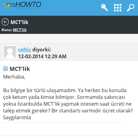
MCT'lik
Konu:
MCT'lik
celtic
diyorki:
12-02-2014
12:29 AM
MCT'lik
Merhaba,
Bu bilgiye bir türlü ulaşamadım. Ya herkes bu konuda
çok ketum yada kimse bilmiyor. Sormamda sakıncası
yoksa İstanbulda MCT'lik yapmak istesem saat ücreti ne
talep etmek gerekir? Bir standartı varmıdır ücret olarak?
Saygılarımla