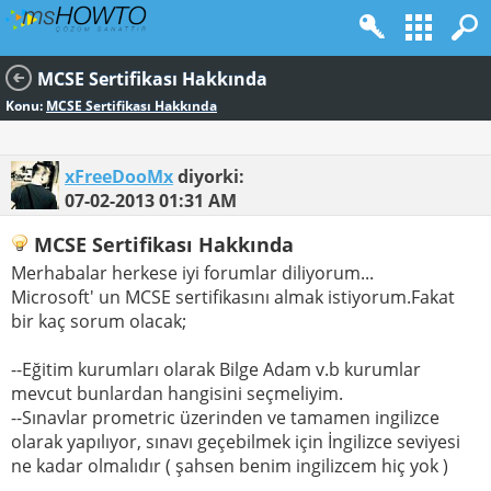
MCSE Sertifikası Hakkında
Konu:
MCSE Sertifikası Hakkında
xFreeDooMx
diyorki:
07-02-2013
01:31 AM
MCSE Sertifikası Hakkında
Merhabalar herkese iyi forumlar diliyorum...
Microsoft' un MCSE sertifikasını almak istiyorum.Fakat
bir kaç sorum olacak;
--Eğitim kurumları olarak Bilge Adam v.b kurumlar
mevcut bunlardan hangisini seçmeliyim.
--Sınavlar prometric üzerinden ve tamamen ingilizce
olarak yapılıyor, sınavı geçebilmek için İngilizce seviyesi
ne kadar olmalıdır ( şahsen benim ingilizcem hiç yok )