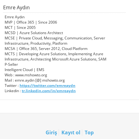
Emre Aydın
Emre Aydın
MVP | Office 365 | Since 2006
MCT | Since 2005
MCSD | Azure Solutions Architect
MCSE | Private Cloud, Messaging, Communication, Server
Infrastructure, Productivity, Platform
MCSA | Office 365, Server 2012, Cloud Platform
MCTS | Developing Azure Solutions, Implementing Azure
Infrastructure, Architecting Microsoft Azure Solutions, SAM
P-Seller
Intelligent Cloud | EMS
Web : www.mshowto.org
Mail : emre.aydin [@] mshowto.org
Twitter :
https://twitter.com/emreaydn
Linkedin :
tr.linkedin.com/in/emreaydn
Giriş
Kayıt ol
Top