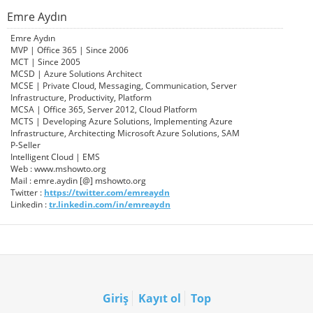
Emre Aydın
Emre Aydın
MVP | Office 365 | Since 2006
MCT | Since 2005
MCSD | Azure Solutions Architect
MCSE | Private Cloud, Messaging, Communication, Server
Infrastructure, Productivity, Platform
MCSA | Office 365, Server 2012, Cloud Platform
MCTS | Developing Azure Solutions, Implementing Azure
Infrastructure, Architecting Microsoft Azure Solutions, SAM
P-Seller
Intelligent Cloud | EMS
Web : www.mshowto.org
Mail : emre.aydin [@] mshowto.org
Twitter :
https://twitter.com/emreaydn
Linkedin :
tr.linkedin.com/in/emreaydn
Giriş
Kayıt ol
Top