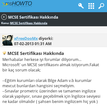
MCSE Sertifikası Hakkında
Konu:
MCSE Sertifikası Hakkında
xFreeDooMx
diyorki:
07-02-2013
01:31 AM
MCSE Sertifikası Hakkında
Merhabalar herkese iyi forumlar diliyorum...
Microsoft' un MCSE sertifikasını almak istiyorum.Fakat
bir kaç sorum olacak;
--Eğitim kurumları olarak Bilge Adam v.b kurumlar
mevcut bunlardan hangisini seçmeliyim.
--Sınavlar prometric üzerinden ve tamamen ingilizce
olarak yapılıyor, sınavı geçebilmek için İngilizce seviyesi
ne kadar olmalıdır ( şahsen benim ingilizcem hiç yok )