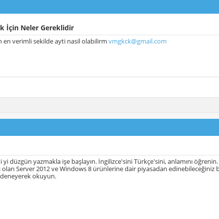
 İçin Neler Gereklidir
 en verimli sekilde ayti nasil olabilirm
vmgkck@gmail.com
ti yi düzgün yazmakla işe başlayın. İngilizce'sini Türkçe'sini, anlamını öğrenin
 olan Server 2012 ve Windows 8 ürünlerine dair piyasadan edinebileceğiniz bire
a deneyerek okuyun.