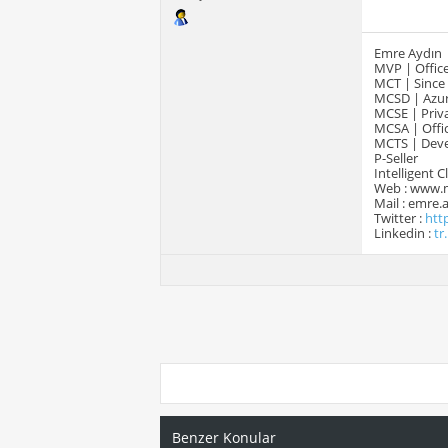
Emre Aydın
MVP | Office
MCT | Since
MCSD | Azur
MCSE | Priva
MCSA | Offic
MCTS | Devel
P-Seller
Intelligent 
Web : www.
Mail : emre
Twitter :
htt
Linkedin :
tr
Benzer Konular