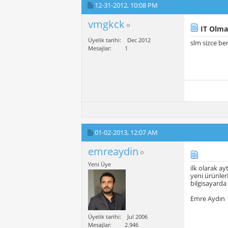
12-31-2012,
10:08 PM
vmgkck
IT Olmak
Üyelik tarihi
Dec 2012
slm sizce ben
Mesajlar
1
01-02-2013,
12:07 AM
emreaydin
Yeni Üye
ilk olarak ay
yeni ürünleri
bilgisayard
Emre Aydın
Üyelik tarihi
Jul 2006
Mesajlar
2.946