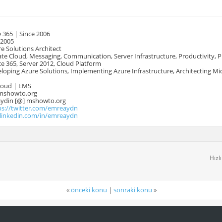
 365 | Since 2006
 2005
e Solutions Architect
te Cloud, Messaging, Communication, Server Infrastructure, Productivity, 
e 365, Server 2012, Cloud Platform
oping Azure Solutions, Implementing Azure Infrastructure, Architecting Mi
Cloud | EMS
mshowto.org
.aydin [@] mshowto.org
ps://twitter.com/emreaydn
.linkedin.com/in/emreaydn
Hızl
«
önceki konu
|
sonraki konu
»