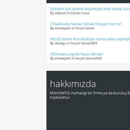
Şirketim için spama düşmeyen mail server kuru
By mahoni in forum Linux
2 Dakikada Hacker Olmak İsteyen Var mı?
By emreaydin in forum Genel
WSUS Server Kurulduktan sonra neler yapmalı
By ekolayz in forum Server2003
MSHowto.org'de Yazar Olmak!
By emreaydin in forum Server2003
hakkımızda
MSHOWTO, herhangi bir firma ya da kuruluş ile
topluluktur.