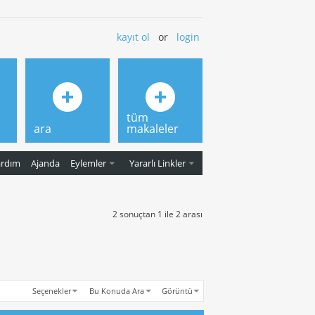
kayıt ol
or
login
tüm
ara
makaleler
ardım
Ajanda
Eylemler
Yararlı Linkler
2 sonuçtan 1 ile 2 arası
Seçenekler
Bu Konuda Ara
Görüntü