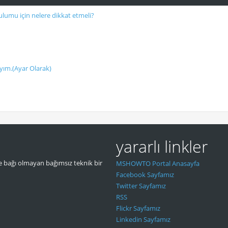
lumu için nelere dikkat etmeli?
yım.(Ayar Olarak)
yararlı linkler
 bağı olmayan bağımsız teknik bir
MSHOWTO Portal Anasayfa
Facebook Sayfamız
Twitter Sayfamız
RSS
Flickr Sayfamız
Linkedin Sayfamız