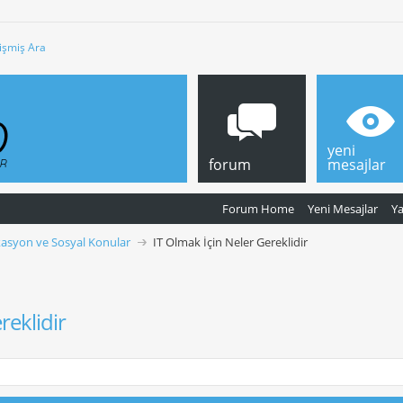
işmiş Ara
yeni
forum
mesajlar
Forum Home
Yeni Mesajlar
Y
ikasyon ve Sosyal Konular
IT Olmak İçin Neler Gereklidir
reklidir