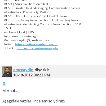
MCSD | Azure Solutions Architect
MCSE | Private Cloud, Messaging, Communication, Server
Infrastructure, Productivity, Platform
MCSA | Office 365, Server 2012, Cloud Platform
MCTS | Developing Azure Solutions, Implementing Azure
Infrastructure, Architecting Microsoft Azure Solutions, SAM
P-Seller
Intelligent Cloud | EMS
Web : www.mshowto.org
Mail : emre.aydin [@] mshowto.org
Twitter :
https://twitter.com/emreaydn
Linkedin :
tr.linkedin.com/in/emreaydn
emreaydin
diyorki:
10-19-2012
04:23 PM
Merhaba,
Aşağıdaki yazıları incelemişdiydiniz?