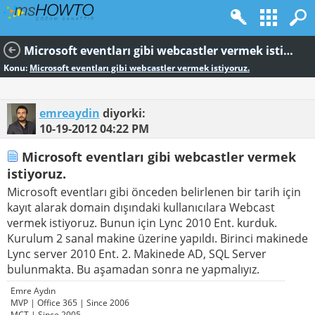
Microsoft eventları gibi webcastler vermek istiyoruz.
Konu:
Microsoft eventları gibi webcastler vermek istiyoruz.
emreaydin
diyorki:
10-19-2012
04:22 PM
Microsoft eventları gibi webcastler vermek
istiyoruz.
Microsoft eventları gibi önceden belirlenen bir tarih için
kayıt alarak domain dışındaki kullanıcılara Webcast
vermek istiyoruz. Bunun için Lync 2010 Ent. kurduk.
Kurulum 2 sanal makine üzerine yapıldı. Birinci makinede
Lync server 2010 Ent. 2. Makinede AD, SQL Server
bulunmakta. Bu aşamadan sonra ne yapmalıyız.
Emre Aydın
MVP | Office 365 | Since 2006
MCT | Since 2005