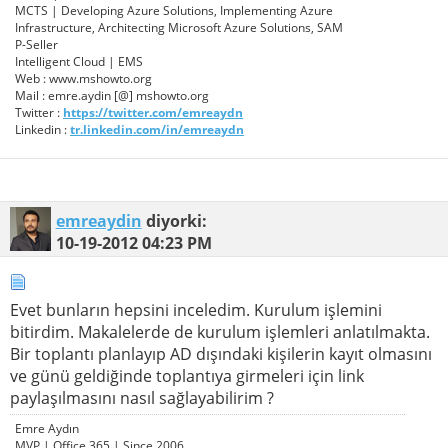
MCTS | Developing Azure Solutions, Implementing Azure
Infrastructure, Architecting Microsoft Azure Solutions, SAM
P-Seller
Intelligent Cloud | EMS
Web : www.mshowto.org
Mail : emre.aydin [@] mshowto.org
Twitter :
https://twitter.com/emreaydn
Linkedin :
tr.linkedin.com/in/emreaydn
emreaydin
diyorki:
10-19-2012
04:23 PM
Evet bunların hepsini inceledim. Kurulum işlemini
bitirdim. Makalelerde de kurulum işlemleri anlatılmakta.
Bir toplantı planlayıp AD dışındaki kişilerin kayıt olmasını
ve günü geldiğinde toplantıya girmeleri için link
paylaşılmasını nasıl sağlayabilirim ?
Emre Aydın
MVP | Office 365 | Since 2006