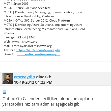
MCT | Since 2005
MCSD | Azure Solutions Architect
MCSE | Private Cloud, Messaging, Communication, Server
Infrastructure, Productivity, Platform
MCSA | Office 365, Server 2012, Cloud Platform
MCTS | Developing Azure Solutions, Implementing Azure
Infrastructure, Architecting Microsoft Azure Solutions, SAM
P-Seller
Intelligent Cloud | EMS
Web : www.mshowto.org
Mail : emre.aydin [@] mshowto.org
Twitter :
https://twitter.com/emreaydn
Linkedin :
tr.linkedin.com/in/emreaydn
emreaydin
diyorki:
10-19-2012
04:23 PM
Outlook’ta Calender secili iken bir online toplantı
yaratabilirsiniz, tam adımlar aşağıdaki gibi: