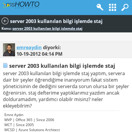
server 2003 kullanılan bilgi işlemde staj
Konu:
server 2003 kullanılan bilgi işlemde staj
emreaydin
diyorki:
10-19-2012
04:14 PM
server 2003 kullanılan bilgi işlemde staj
server 2003 kullanılan bilgi işlemde staj yaptım, servera
dair bir şeyler öğrendiğime inanıyorum fakat sistem
yöneticisinin de dediğini serverda sorun olursa bir şeyler
öğrenirsin. staj defterime yaptıklarımız yazdım ancak
dolduramadım, yardımcı olabilr misinz? neler
ekleyebilrim?
Emre Aydın
MVP | Office 365 | Since 2006
MCT | Since 2005
MCSD | Azure Solutions Architect