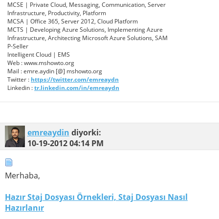
MCSE | Private Cloud, Messaging, Communication, Server
Infrastructure, Productivity, Platform
MCSA | Office 365, Server 2012, Cloud Platform
MCTS | Developing Azure Solutions, Implementing Azure
Infrastructure, Architecting Microsoft Azure Solutions, SAM
P-Seller
Intelligent Cloud | EMS
Web : www.mshowto.org
Mail : emre.aydin [@] mshowto.org
Twitter :
https://twitter.com/emreaydn
Linkedin :
tr.linkedin.com/in/emreaydn
emreaydin
diyorki:
10-19-2012
04:14 PM
Merhaba,
Hazır Staj Dosyası Örnekleri, Staj Dosyası Nasıl
Hazırlanır