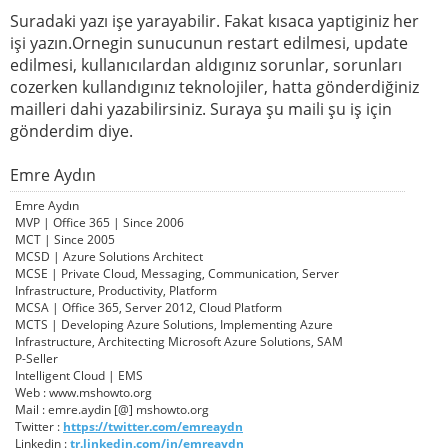
Suradaki yazı işe yarayabilir. Fakat kısaca yaptiginiz her
işi yazın.Ornegin sunucunun restart edilmesi, update
edilmesi, kullanıcılardan aldıgınız sorunlar, sorunları
cozerken kullandıgınız teknolojiler, hatta gönderdiğiniz
mailleri dahi yazabilirsiniz. Suraya şu maili şu iş için
gönderdim diye.
Emre Aydın
Emre Aydın
MVP | Office 365 | Since 2006
MCT | Since 2005
MCSD | Azure Solutions Architect
MCSE | Private Cloud, Messaging, Communication, Server
Infrastructure, Productivity, Platform
MCSA | Office 365, Server 2012, Cloud Platform
MCTS | Developing Azure Solutions, Implementing Azure
Infrastructure, Architecting Microsoft Azure Solutions, SAM
P-Seller
Intelligent Cloud | EMS
Web : www.mshowto.org
Mail : emre.aydin [@] mshowto.org
Twitter :
https://twitter.com/emreaydn
Linkedin :
tr.linkedin.com/in/emreaydn