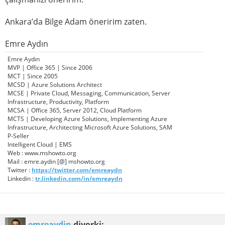
Ankara’da Bilge Adam öneririm zaten.
Emre Aydın
Emre Aydın
MVP | Office 365 | Since 2006
MCT | Since 2005
MCSD | Azure Solutions Architect
MCSE | Private Cloud, Messaging, Communication, Server
Infrastructure, Productivity, Platform
MCSA | Office 365, Server 2012, Cloud Platform
MCTS | Developing Azure Solutions, Implementing Azure
Infrastructure, Architecting Microsoft Azure Solutions, SAM
P-Seller
Intelligent Cloud | EMS
Web : www.mshowto.org
Mail : emre.aydin [@] mshowto.org
Twitter :
https://twitter.com/emreaydn
Linkedin :
tr.linkedin.com/in/emreaydn
emreaydin
diyorki: