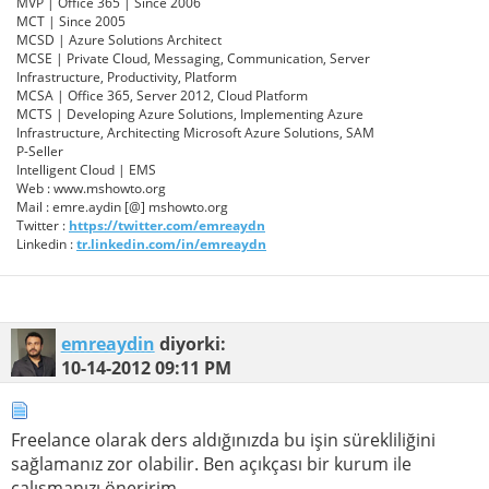
MVP | Office 365 | Since 2006
MCT | Since 2005
MCSD | Azure Solutions Architect
MCSE | Private Cloud, Messaging, Communication, Server
Infrastructure, Productivity, Platform
MCSA | Office 365, Server 2012, Cloud Platform
MCTS | Developing Azure Solutions, Implementing Azure
Infrastructure, Architecting Microsoft Azure Solutions, SAM
P-Seller
Intelligent Cloud | EMS
Web : www.mshowto.org
Mail : emre.aydin [@] mshowto.org
Twitter :
https://twitter.com/emreaydn
Linkedin :
tr.linkedin.com/in/emreaydn
emreaydin
diyorki:
10-14-2012
09:11 PM
Freelance olarak ders aldığınızda bu işin sürekliliğini
sağlamanız zor olabilir. Ben açıkçası bir kurum ile
çalışmanızı öneririm.