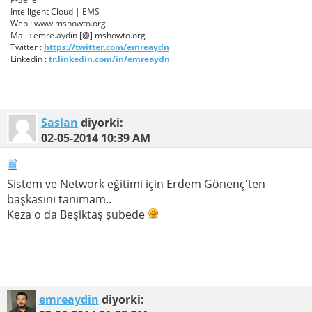
Intelligent Cloud | EMS
Web : www.mshowto.org
Mail : emre.aydin [@] mshowto.org
Twitter :
https://twitter.com/emreaydn
Linkedin :
tr.linkedin.com/in/emreaydn
Saslan
diyorki:
02-05-2014
10:39 AM
Sistem ve Network eğitimi için Erdem Gönenç'ten
başkasını tanımam..
Keza o da Beşiktaş şubede
emreaydin
diyorki: