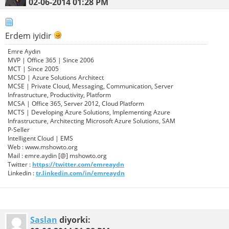
02-06-2014
01:28 PM
Erdem iyidir
Emre Aydın
MVP | Office 365 | Since 2006
MCT | Since 2005
MCSD | Azure Solutions Architect
MCSE | Private Cloud, Messaging, Communication, Server
Infrastructure, Productivity, Platform
MCSA | Office 365, Server 2012, Cloud Platform
MCTS | Developing Azure Solutions, Implementing Azure
Infrastructure, Architecting Microsoft Azure Solutions, SAM
P-Seller
Intelligent Cloud | EMS
Web : www.mshowto.org
Mail : emre.aydin [@] mshowto.org
Twitter :
https://twitter.com/emreaydn
Linkedin :
tr.linkedin.com/in/emreaydn
Saslan
diyorki: