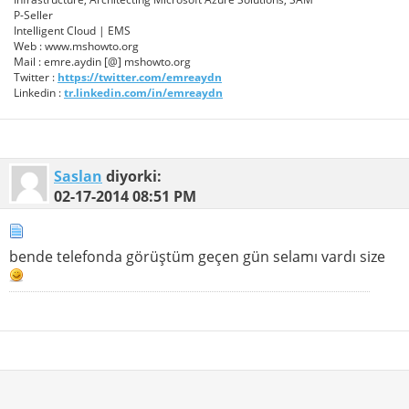
P-Seller
Intelligent Cloud | EMS
Web : www.mshowto.org
Mail : emre.aydin [@] mshowto.org
Twitter :
https://twitter.com/emreaydn
Linkedin :
tr.linkedin.com/in/emreaydn
Saslan
diyorki:
02-17-2014
08:51 PM
bende telefonda görüştüm geçen gün selamı vardı size