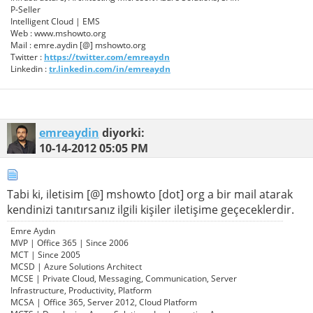
P-Seller
Intelligent Cloud | EMS
Web : www.mshowto.org
Mail : emre.aydin [@] mshowto.org
Twitter :
https://twitter.com/emreaydn
Linkedin :
tr.linkedin.com/in/emreaydn
emreaydin
diyorki:
10-14-2012
05:05 PM
Tabi ki, iletisim [@] mshowto [dot] org a bir mail atarak
kendinizi tanıtırsanız ilgili kişiler iletişime geçeceklerdir.
Emre Aydın
MVP | Office 365 | Since 2006
MCT | Since 2005
MCSD | Azure Solutions Architect
MCSE | Private Cloud, Messaging, Communication, Server
Infrastructure, Productivity, Platform
MCSA | Office 365, Server 2012, Cloud Platform