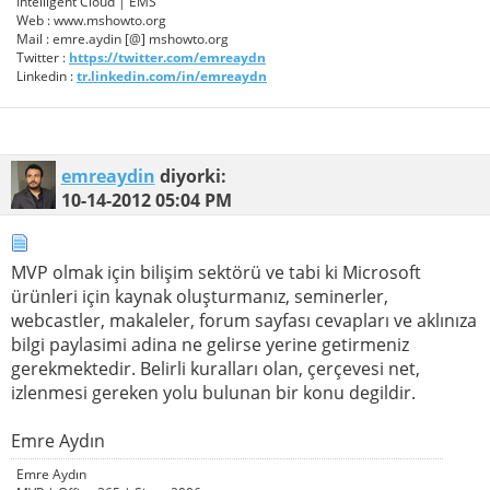
Intelligent Cloud | EMS
Web : www.mshowto.org
Mail : emre.aydin [@] mshowto.org
Twitter :
https://twitter.com/emreaydn
Linkedin :
tr.linkedin.com/in/emreaydn
emreaydin
diyorki:
10-14-2012
05:04 PM
MVP olmak için bilişim sektörü ve tabi ki Microsoft
ürünleri için kaynak oluşturmanız, seminerler,
webcastler, makaleler, forum sayfası cevapları ve aklınıza
bilgi paylasimi adina ne gelirse yerine getirmeniz
gerekmektedir. Belirli kuralları olan, çerçevesi net,
izlenmesi gereken yolu bulunan bir konu degildir.
Emre Aydın
Emre Aydın