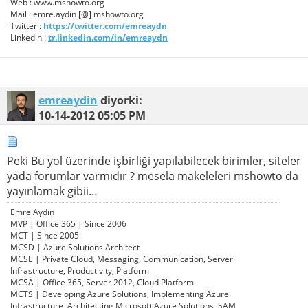
Web : www.mshowto.org
Mail : emre.aydin [@] mshowto.org
Twitter :
https://twitter.com/emreaydn
Linkedin :
tr.linkedin.com/in/emreaydn
emreaydin
diyorki:
10-14-2012
05:05 PM
Peki Bu yol üzerinde işbirliği yapılabilecek birimler, siteler
yada forumlar varmıdır ? mesela makeleleri mshowto da
yayınlamak gibii…
Emre Aydın
MVP | Office 365 | Since 2006
MCT | Since 2005
MCSD | Azure Solutions Architect
MCSE | Private Cloud, Messaging, Communication, Server
Infrastructure, Productivity, Platform
MCSA | Office 365, Server 2012, Cloud Platform
MCTS | Developing Azure Solutions, Implementing Azure
Infrastructure, Architecting Microsoft Azure Solutions, SAM