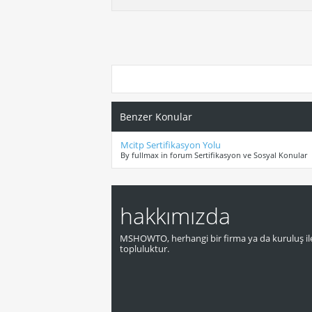
Benzer Konular
Mcitp Sertifikasyon Yolu
By fullmax in forum Sertifikasyon ve Sosyal Konular
hakkımızda
MSHOWTO, herhangi bir firma ya da kuruluş ile
topluluktur.