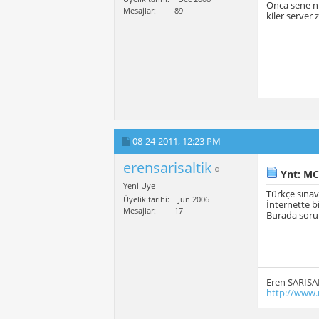
Onca sene n
Mesajlar
89
kiler server 
08-24-2011,
12:23 PM
erensarisaltik
Ynt: MC
Yeni Üye
Türkçe sınav
Üyelik tarihi
Jun 2006
İnternette bi
Mesajlar
17
Burada soru 
Eren SARISA
http://www.