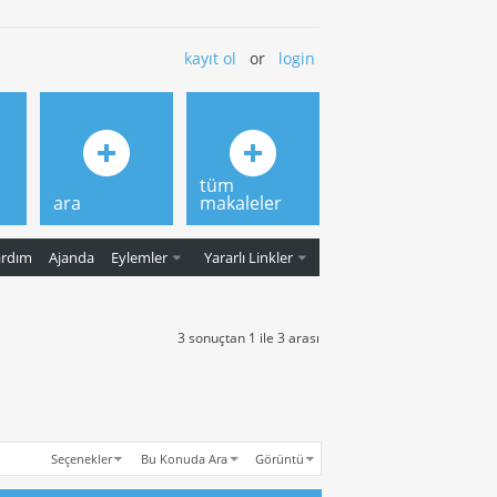
kayıt ol
or
login
tüm
ara
makaleler
ardım
Ajanda
Eylemler
Yararlı Linkler
3 sonuçtan 1 ile 3 arası
Seçenekler
Bu Konuda Ara
Görüntü