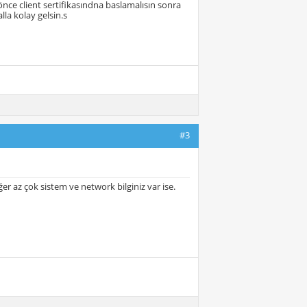
nce client sertifikasındna baslamalısın sonra
lla kolay gelsin.s
#3
r az çok sistem ve network bilginiz var ise.