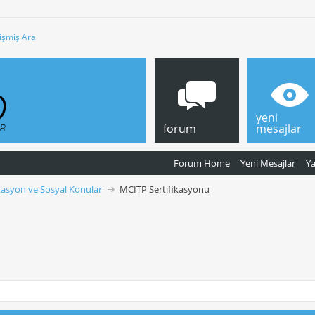
işmiş Ara
yeni
forum
mesajlar
Forum Home
Yeni Mesajlar
Y
ikasyon ve Sosyal Konular
MCITP Sertifikasyonu