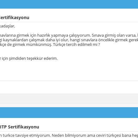
ertifikasyonu
adaşlar,
avlarına girmek için hazırlık yapmaya çalışıyorum. Sınava girmiş olan varsa, bi
i kaynaklardan çalışmak daha iyi olur, hangi sınavlara öncelikle girmek gerekir
rkçe de girmek mümkünmüş. Türkçe tercih edilmeli mi ?
z için şimdiden teşekkür ederim.
ITP Sertifikasyonu
n turkce tavsiye etmiyorum. Neden bilmiyorum ama ceviri türkçesi bana hep