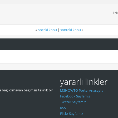
Hızl
«
önceki konu
|
sonraki konu
»
yararlı linkler
 bağı olmayan bağımsız teknik bir
MSHOWTO Portal Anasayfa
Facebook Sayfamız
Twitter Sayfamız
RSS
Flickr Sayfamız