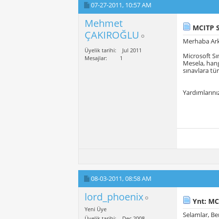
07-27-2011,
10:57 AM
Mehmet
MCITP S
ÇAKIROĞLU
Merhaba Ark
Üyelik tarihi
Jul 2011
Microsoft Sın
Mesajlar
1
Mesela, hang
sınavlara tü
Yardımlarını
08-03-2011,
08:58 AM
lord_phoenix
Ynt: MC
Yeni Üye
Selamlar, Be
Üyelik tarihi
Dec 2008