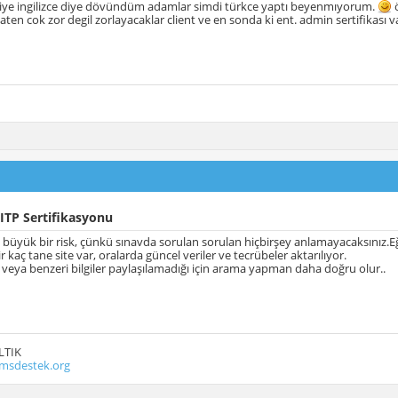
iye ingilizce diye dövündüm adamlar simdi türkce yaptı beyenmıyorum.
ö
zaten cok zor degil zorlayacaklar client ve en sonda ki ent. admin sertifikası va
ITP Sertifikasyonu
 büyük bir risk, çünkü sınavda sorulan sorulan hiçbirşey anlamayacaksınız.Eğe
r kaç tane site var, oralarda güncel veriler ve tecrübeler aktarılıyor.
veya benzeri bilgiler paylaşılamadığı için arama yapman daha doğru olur..
LTIK
msdestek.org