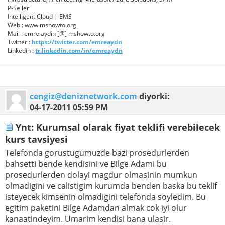
P-Seller
Intelligent Cloud | EMS
Web : www.mshowto.org
Mail : emre.aydin [@] mshowto.org
Twitter :
https://twitter.com/emreaydn
Linkedin :
tr.linkedin.com/in/emreaydn
cengiz@deniznetwork.com
diyorki:
04-17-2011
05:59 PM
Ynt: Kurumsal olarak fiyat teklifi verebilecek
kurs tavsiyesi
Telefonda gorustugumuzde bazi prosedurlerden
bahsetti bende kendisini ve Bilge Adami bu
prosedurlerden dolayi magdur olmasinin mumkun
olmadigini ve calistigim kurumda benden baska bu teklif
isteyecek kimsenin olmadigini telefonda soyledim. Bu
egitim paketini Bilge Adamdan almak cok iyi olur
kanaatindeyim. Umarim kendisi bana ulasir.