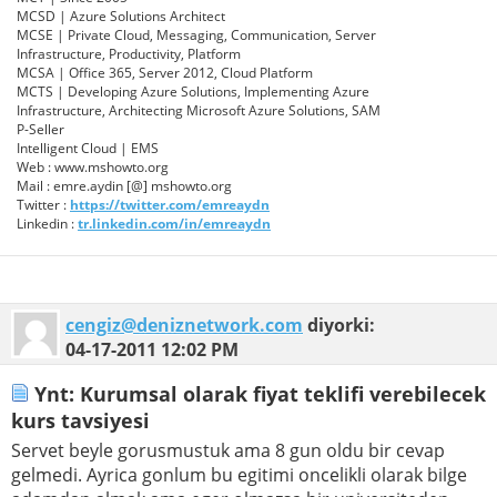
MCSD | Azure Solutions Architect
MCSE | Private Cloud, Messaging, Communication, Server
Infrastructure, Productivity, Platform
MCSA | Office 365, Server 2012, Cloud Platform
MCTS | Developing Azure Solutions, Implementing Azure
Infrastructure, Architecting Microsoft Azure Solutions, SAM
P-Seller
Intelligent Cloud | EMS
Web : www.mshowto.org
Mail : emre.aydin [@] mshowto.org
Twitter :
https://twitter.com/emreaydn
Linkedin :
tr.linkedin.com/in/emreaydn
cengiz@deniznetwork.com
diyorki:
04-17-2011
12:02 PM
Ynt: Kurumsal olarak fiyat teklifi verebilecek
kurs tavsiyesi
Servet beyle gorusmustuk ama 8 gun oldu bir cevap
gelmedi. Ayrica gonlum bu egitimi oncelikli olarak bilge