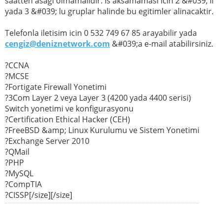
saatten asagi olmamalidir. Is aksamamasi icin 2 &#039; li
yada 3 &#039; lu gruplar halinde bu egitimler alinacaktir.
Telefonla iletisim icin 0 532 749 67 85 arayabilir yada
cengiz@deniznetwork.com
&#039;a e-mail atabilirsiniz.
?CCNA
?MCSE
?Fortigate Firewall Yonetimi
?3Com Layer 2 veya Layer 3 (4200 yada 4400 serisi)
Switch yonetimi ve konfigurasyonu
?Certification Ethical Hacker (CEH)
?FreeBSD &amp; Linux Kurulumu ve Sistem Yonetimi
?Exchange Server 2010
?QMail
?PHP
?MySQL
?CompTIA
?CISSP[/size][/size]