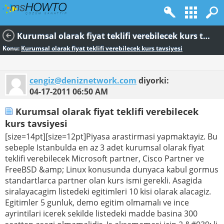
Kurumsal olarak fiyat teklifi verebilecek kurs tavsiyesi
Konu:
Kurumsal olarak fiyat teklifi verebilecek kurs tavsiyesi
cengiz@deniznetwork.com
diyorki:
04-17-2011
06:50 AM
Kurumsal olarak fiyat teklifi verebilecek
kurs tavsiyesi
[size=14pt][size=12pt]Piyasa arastirmasi yapmaktayiz. Bu
sebeple Istanbulda en az 3 adet kurumsal olarak fiyat
teklifi verebilecek Microsoft partner, Cisco Partner ve
FreeBSD &amp; Linux konusunda dunyaca kabul gormus
standartlarca partner olan kurs ismi gerekli. Asagida
siralayacagim listedeki egitimleri 10 kisi olarak alacagiz.
Egitimler 5 gunluk, demo egitim olmamalı ve ince
ayrintilari icerek sekilde listedeki madde basina 300