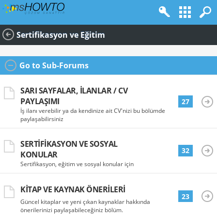
Sertifikasyon ve Eğitim
Go to Sub-Forums
SARI SAYFALAR, İLANLAR / CV
PAYLAŞIMI
27
İş ilanı verebilir ya da kendinize ait CV'nizi bu bölümde
paylaşabilirsiniz
SERTIFIKASYON VE SOSYAL
32
KONULAR
Sertifikasyon, eğitim ve sosyal konular için
KITAP VE KAYNAK ÖNERILERI
23
Güncel kitaplar ve yeni çıkan kaynaklar hakkında
önerilerinizi paylaşabileceğiniz bölüm.