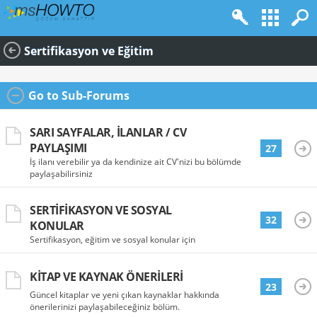
Sertifikasyon ve Eğitim
Go to Sub-Forums
SARI SAYFALAR, İLANLAR / CV
PAYLAŞIMI
27
İş ilanı verebilir ya da kendinize ait CV'nizi bu bölümde
paylaşabilirsiniz
SERTIFIKASYON VE SOSYAL
32
KONULAR
Sertifikasyon, eğitim ve sosyal konular için
KITAP VE KAYNAK ÖNERILERI
23
Güncel kitaplar ve yeni çıkan kaynaklar hakkında
önerilerinizi paylaşabileceğiniz bölüm.