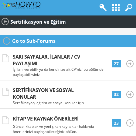
Sertifikasyon ve Eğitim
Go to Sub-Forums
SARI SAYFALAR, İLANLAR / CV
PAYLAŞIMI
27
İş ilanı verebilir ya da kendinize ait CV'nizi bu bölümde
paylaşabilirsiniz
SERTIFIKASYON VE SOSYAL
32
KONULAR
Sertifikasyon, eğitim ve sosyal konular için
KITAP VE KAYNAK ÖNERILERI
23
Güncel kitaplar ve yeni çıkan kaynaklar hakkında
önerilerinizi paylaşabileceğiniz bölüm.