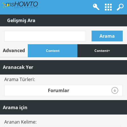
Gelişmiş Ara
Arama
Advanced
Content
Content+
Aranacak Yer
Arama Türleri:
Forumlar
Arama için
Aranan Kelime: