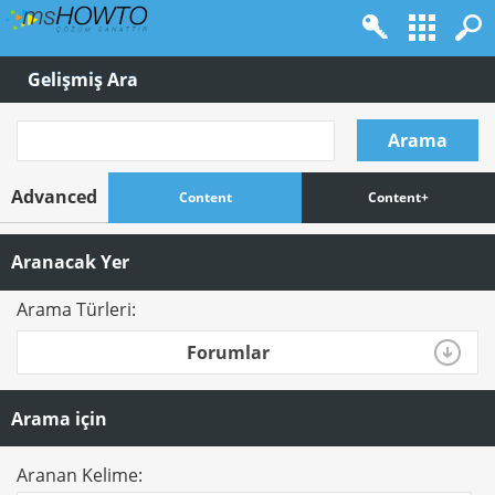
Gelişmiş Ara
Arama
Advanced
Content
Content+
Aranacak Yer
Arama Türleri:
Forumlar
Arama için
Aranan Kelime: