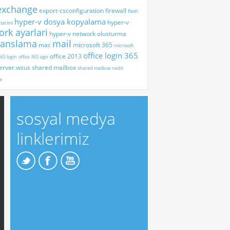
exchange
export-csconfiguration
firewall
flash
hyper-v dosya kopyalama
hyper-v
tarimi
rk ayarlari
hyper-v network olusturma
sanslama
mail
mac
microsoft 365
microsoft
office login 365
office 2013
365 login
office 365 sign
erver.wsus
shared mailbox
shared mailbox nedir
te
sosyal medya
linklerimiz