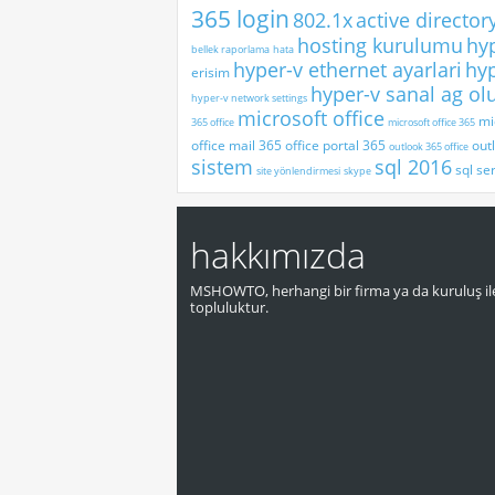
365 login
802.1x
active director
hosting kurulumu
hy
bellek raporlama
hata
hyper-v ethernet ayarlari
hyp
erisim
hyper-v sanal ag o
hyper-v network settings
microsoft office
mi
365 office
microsoft office 365
office mail 365
office portal 365
out
outlook 365 office
sistem
sql 2016
sql se
site yönlendirmesi
skype
hakkımızda
MSHOWTO, herhangi bir firma ya da kuruluş ile
topluluktur.