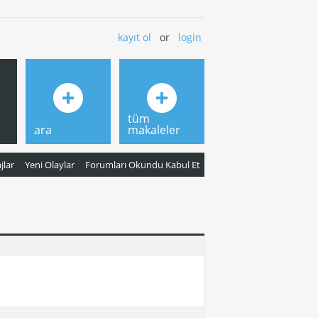
kayıt ol
or
login
tüm
ara
makaleler
jlar
Yeni Olaylar
Forumları Okundu Kabul Et