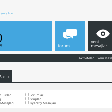
işmiş Ara
yeni
forum
mesajlar
Aktiviteler
Yeni Mesa
 Arama
 Türler
Forumlar
j
Gruplar
Mesajları
Ziyaretçi Mesajları