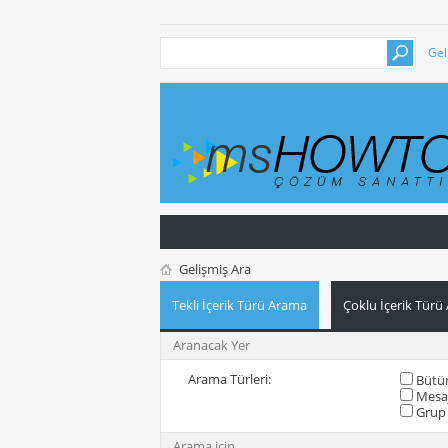
Gel
Gelişmiş Ara
Tekli İçerik Türü Arama
Çoklu İçerik Türü
Aranacak Yer
Arama Türleri:
Bütün
Mesa
Grup 
Arama için