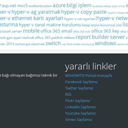
y
azure
bilgi işlem
asp.net mvc5
authentication
business
ekitap arşivi
error
per-v
hyper-v ag yaratmak
hyper-v copy paste
hyper-v dosya ak
er-v ethernet karti ayarlari
hyper-v netwo
hyper-v nat ayarlari
lusturma
li
hyper v sanal makine kurulumu
kitap arşivi
kurumsal site
mobile
office 365 email
office 365 key
crosoft server
office 365 indir
office 
report builder
server
look gpo ayari
outlook office 365
publish
reklam
s
switch
windows
rver 2014
sunucuya ulasmak
usb flash bellek monitoring
zararlı si
yararlı linkler
 bağı olmayan bağımsız teknik bir
MSHOWTO Portal Anasayfa
Facebook Sayfamız
Twitter Sayfamız
RSS
Flickr Sayfamız
Linkedin Sayfamız
Youtube Sayfamız
Vimeo Sayfamız