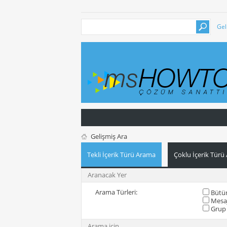
Gel
Gelişmiş Ara
Tekli İçerik Türü Arama
Çoklu İçerik Türü
Aranacak Yer
Arama Türleri:
Bütün
Mesa
Grup 
Arama için