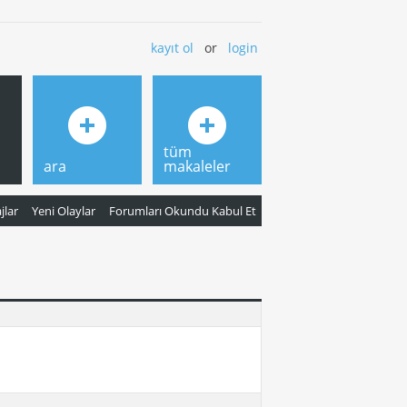
kayıt ol
or
login
tüm
ara
makaleler
jlar
Yeni Olaylar
Forumları Okundu Kabul Et