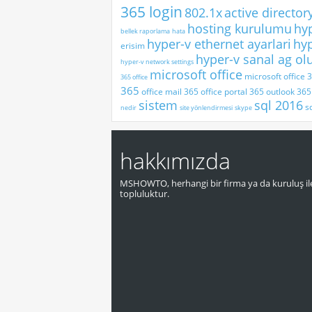
365 login
802.1x
active director
hosting kurulumu
hy
bellek raporlama
hata
hyper-v ethernet ayarlari
hyp
erisim
hyper-v sanal ag o
hyper-v network settings
microsoft office
microsoft office 
365 office
365
office mail 365
office portal 365
outlook 365 
sistem
sql 2016
s
nedir
site yönlendirmesi
skype
hakkımızda
MSHOWTO, herhangi bir firma ya da kuruluş ile
topluluktur.