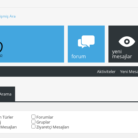
işmiş Ara
yeni
forum
mesajlar
Aktiviteler
Yeni Mesa
 Arama
 Türler
Forumlar
j
Gruplar
Mesajları
Ziyaretçi Mesajları