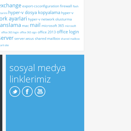
exchange
export-csconfiguration
firewall
flash
hyper-v dosya kopyalama
hyper-v
tarimi
rk ayarlari
hyper-v network olusturma
sanslama
mail
mac
microsoft 365
microsoft
y
office login
office 2013
office 365 login
office 365 sign
server
server.wsus
shared mailbox
shared mailbox
arlı site
sosyal medya
linklerimiz