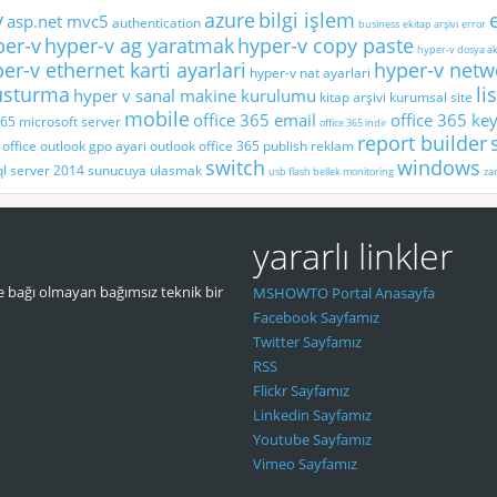
y
azure
bilgi işlem
asp.net mvc5
authentication
business
ekitap arşivi
error
per-v
hyper-v ag yaratmak
hyper-v copy paste
hyper-v dosya ak
er-v ethernet karti ayarlari
hyper-v netwo
hyper-v nat ayarlari
lusturma
li
hyper v sanal makine kurulumu
kitap arşivi
kurumsal site
mobile
office 365 email
office 365 ke
365
microsoft server
office 365 indir
report builder
office
outlook gpo ayari
outlook office 365
publish
reklam
switch
windows
ql server 2014
sunucuya ulasmak
usb flash bellek monitoring
zar
yararlı linkler
 bağı olmayan bağımsız teknik bir
MSHOWTO Portal Anasayfa
Facebook Sayfamız
Twitter Sayfamız
RSS
Flickr Sayfamız
Linkedin Sayfamız
Youtube Sayfamız
Vimeo Sayfamız