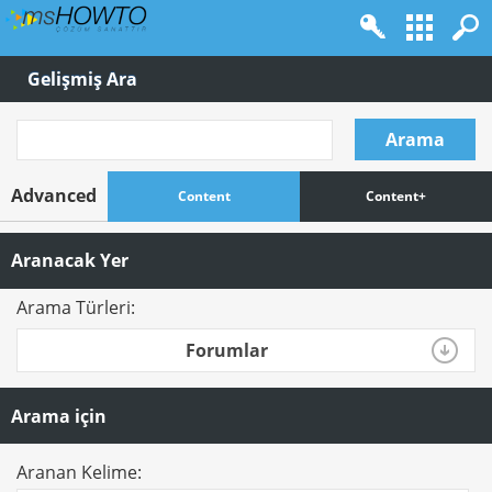
Gelişmiş Ara
Arama
Advanced
Content
Content+
Aranacak Yer
Arama Türleri:
Forumlar
Arama için
Aranan Kelime: