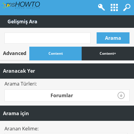
Gelişmiş Ara
Arama
Advanced
Content
Content+
Aranacak Yer
Arama Türleri:
Forumlar
Arama için
Aranan Kelime: