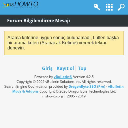
Forum Bilgilendirme Mesajı
Arama kriterine uygun sonuç bulunamadı, Lütfen başka
bir arama kriteri (Aranacak Kelime) vererek tekrar
deneyin.
Giriş
Kayıt ol
Top
Powered by
vBulletin®
Version 4.2.5
Copyright © 2026 vBulletin Solutions Inc. All rights reserved.
Search Engine Optimisation provided by
DragonByte SEO (Pro)
-
vBulletin
Mods & Addons
Copyright © 2026 DragonByte Technologies Ltd.
mshowto.org | 2005 - 2019