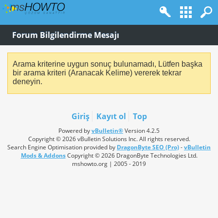
Forum Bilgilendirme Mesajı
Arama kriterine uygun sonuç bulunamadı, Lütfen başka
bir arama kriteri (Aranacak Kelime) vererek tekrar
deneyin.
Giriş
Kayıt ol
Top
Powered by
vBulletin®
Version 4.2.5
Copyright © 2026 vBulletin Solutions Inc. All rights reserved.
Search Engine Optimisation provided by
DragonByte SEO (Pro)
-
vBulletin
Mods & Addons
Copyright © 2026 DragonByte Technologies Ltd.
mshowto.org | 2005 - 2019