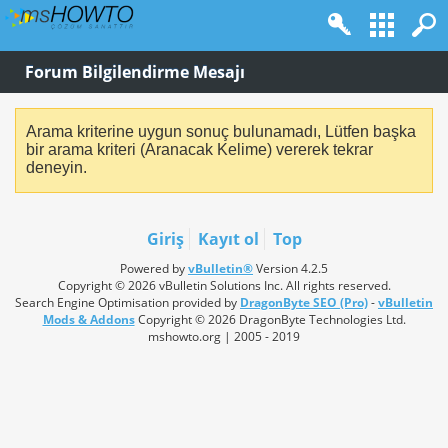
Forum Bilgilendirme Mesajı
Arama kriterine uygun sonuç bulunamadı, Lütfen başka
bir arama kriteri (Aranacak Kelime) vererek tekrar
deneyin.
Giriş
Kayıt ol
Top
Powered by
vBulletin®
Version 4.2.5
Copyright © 2026 vBulletin Solutions Inc. All rights reserved.
Search Engine Optimisation provided by
DragonByte SEO (Pro)
-
vBulletin
Mods & Addons
Copyright © 2026 DragonByte Technologies Ltd.
mshowto.org | 2005 - 2019