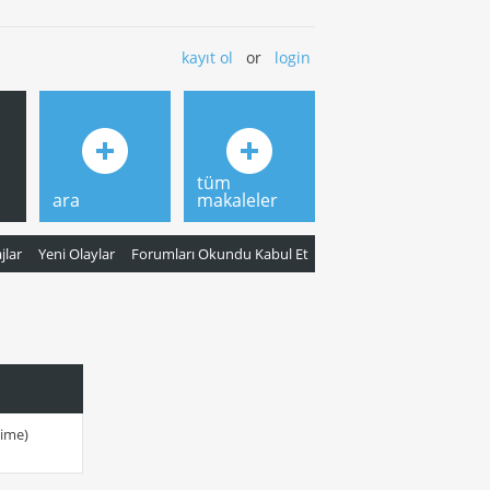
kayıt ol
or
login
tüm
ara
makaleler
jlar
Yeni Olaylar
Forumları Okundu Kabul Et
lime)