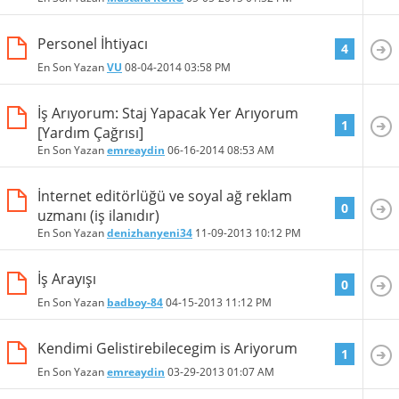
Personel İhtiyacı
4
En Son Yazan
VU
08-04-2014
03:58 PM
İş Arıyorum: Staj Yapacak Yer Arıyorum
1
[Yardım Çağrısı]
En Son Yazan
emreaydin
06-16-2014
08:53 AM
İnternet editörlüğü ve soyal ağ reklam
0
uzmanı (iş ilanıdır)
En Son Yazan
denizhanyeni34
11-09-2013
10:12 PM
İş Arayışı
0
En Son Yazan
badboy-84
04-15-2013
11:12 PM
Kendimi Gelistirebilecegim is Ariyorum
1
En Son Yazan
emreaydin
03-29-2013
01:07 AM