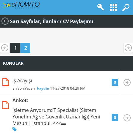
Sarı Sayfalar, İlanlar / CV Paylaşımı
1
2
KONULAR
İş Arayışı
0
En Son Yazan
_kaydin
11-27-2018
04:29 PM
Anket:
İşletme Arıyorum:IT Specialist (Sistem
Yönetim Ağ ve Güvenlik Uzmanlığı) Yeni
0
Mezun | İstanbul. <<<▬