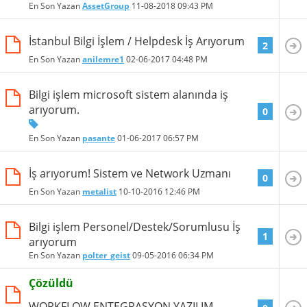
En Son Yazan
AssetGroup
11-08-2018
09:43 PM
İstanbul Bilgi İşlem / Helpdesk İş Arıyorum
2
En Son Yazan
anilemre1
02-06-2017
04:48 PM
Bilgi işlem microsoft sistem alanında iş
arıyorum.
0
En Son Yazan
pasante
01-06-2017
06:57 PM
İş arıyorum! Sistem ve Network Uzmanı
0
En Son Yazan
metalist
10-10-2016
12:46 PM
Bilgi işlem Personel/Destek/Sorumlusu İş
1
arıyorum
En Son Yazan
polter_geist
09-05-2016
06:34 PM
Çözüldü
WORKFLOW ENTEGRASYON YAZILIM