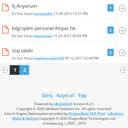
İş Arıyorum
1
En Son Yazan
emreaydin
11-26-2012
12:21 PM
bilgi işlem personel ihtiyac hk.
2
En Son Yazan
dennisiers
11-25-2012
09:49 PM
staj talebi
2
En Son Yazan
mehmet.demir52
05-12-2011
02:44 PM
1
2
Giriş
Kayıt ol
Top
Powered by
vBulletin®
Version 4.2.5
Copyright © 2026 vBulletin Solutions Inc. All rights reserved.
Search Engine Optimisation provided by
DragonByte SEO (Pro)
-
vBulletin
Mods & Addons
Copyright © 2026 DragonByte Technologies Ltd.
mshowto.org | 2005 - 2019