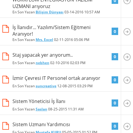
0
UZMANI arıyoruz
En Son Yazan
Bilişim Dünyası
03-14-2016
10:57 AM
İş İlanıdır... Yazılım/Sistem Eğitmeni
0
Aranıyor!
En Son Yazan
Mrs. Excel
02-11-2016
05:06 PM
Staj yapacak yer arıyorum..
0
En Son Yazan
nebhen
02-10-2016
02:03 PM
İzmir Çevresi IT Personel ortak aranıyor
0
En Son Yazan
suncreative
12-08-2015
03:29 PM
Sistem Yöneticisi İş İlanı
0
En Son Yazan
Saslan
08-25-2015
11:31 AM
Sistem Uzmanı Yardımcısı
0
En Son Yazan
Mustafa KURU
05-05-2015
01:52 PM