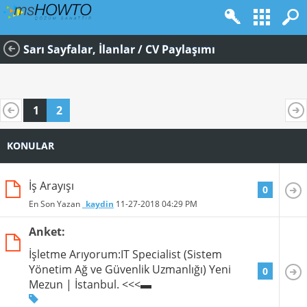
Sarı Sayfalar, İlanlar / CV Paylaşımı
1
2
KONULAR
İş Arayışı
0
En Son Yazan
_kaydin
11-27-2018
04:29 PM
Anket:
İşletme Arıyorum:IT Specialist (Sistem
Yönetim Ağ ve Güvenlik Uzmanlığı) Yeni
0
Mezun | İstanbul. <<<▬