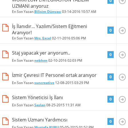
0
UZMANI arıyoruz
En Son Yazan
Bilişim Dünyası
03-14-2016
10:57 AM
İş İlanıdır... Yazılım/Sistem Eğitmeni
0
Aranıyor!
En Son Yazan
Mrs. Excel
02-11-2016
05:06 PM
Staj yapacak yer arıyorum..
0
En Son Yazan
nebhen
02-10-2016
02:03 PM
İzmir Çevresi IT Personel ortak aranıyor
0
En Son Yazan
suncreative
12-08-2015
03:29 PM
Sistem Yöneticisi İş İlanı
0
En Son Yazan
Saslan
08-25-2015
11:31 AM
Sistem Uzmanı Yardımcısı
0
En Son Yazan
Mustafa KURU
05-05-2015
01:52 PM