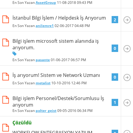
En Son Yazan
AssetGroup
11-08-2018
09:43 PM
İstanbul Bilgi İşlem / Helpdesk İş Arıyorum
2
En Son Yazan
anilemre1
02-06-2017
04:48 PM
Bilgi işlem microsoft sistem alanında iş
arıyorum.
0
En Son Yazan
pasante
01-06-2017
06:57 PM
İş arıyorum! Sistem ve Network Uzmanı
0
En Son Yazan
metalist
10-10-2016
12:46 PM
Bilgi işlem Personel/Destek/Sorumlusu İş
1
arıyorum
En Son Yazan
polter_geist
09-05-2016
06:34 PM
Çözüldü
WORKFLOW ENTEGRASYON YAZILIM