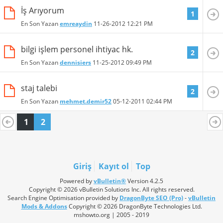
İş Arıyorum
1
En Son Yazan
emreaydin
11-26-2012
12:21 PM
bilgi işlem personel ihtiyac hk.
2
En Son Yazan
dennisiers
11-25-2012
09:49 PM
staj talebi
2
En Son Yazan
mehmet.demir52
05-12-2011
02:44 PM
1
2
Giriş
Kayıt ol
Top
Powered by
vBulletin®
Version 4.2.5
Copyright © 2026 vBulletin Solutions Inc. All rights reserved.
Search Engine Optimisation provided by
DragonByte SEO (Pro)
-
vBulletin
Mods & Addons
Copyright © 2026 DragonByte Technologies Ltd.
mshowto.org | 2005 - 2019