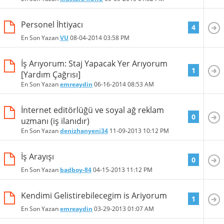
Personel İhtiyacı
4
En Son Yazan
VU
08-04-2014
03:58 PM
İş Arıyorum: Staj Yapacak Yer Arıyorum
1
[Yardım Çağrısı]
En Son Yazan
emreaydin
06-16-2014
08:53 AM
İnternet editörlüğü ve soyal ağ reklam
0
uzmanı (iş ilanıdır)
En Son Yazan
denizhanyeni34
11-09-2013
10:12 PM
İş Arayışı
0
En Son Yazan
badboy-84
04-15-2013
11:12 PM
Kendimi Gelistirebilecegim is Ariyorum
1
En Son Yazan
emreaydin
03-29-2013
01:07 AM