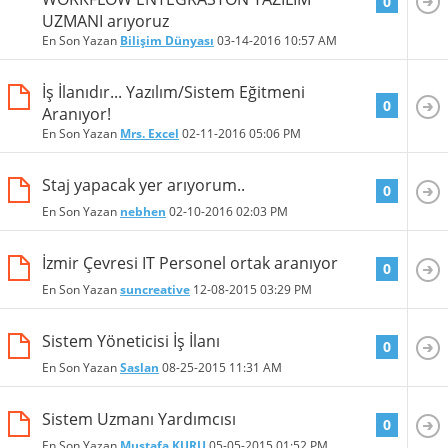
0
UZMANI arıyoruz
En Son Yazan
Bilişim Dünyası
03-14-2016
10:57 AM
İş İlanıdır... Yazılım/Sistem Eğitmeni
0
Aranıyor!
En Son Yazan
Mrs. Excel
02-11-2016
05:06 PM
Staj yapacak yer arıyorum..
0
En Son Yazan
nebhen
02-10-2016
02:03 PM
İzmir Çevresi IT Personel ortak aranıyor
0
En Son Yazan
suncreative
12-08-2015
03:29 PM
Sistem Yöneticisi İş İlanı
0
En Son Yazan
Saslan
08-25-2015
11:31 AM
Sistem Uzmanı Yardımcısı
0
En Son Yazan
Mustafa KURU
05-05-2015
01:52 PM