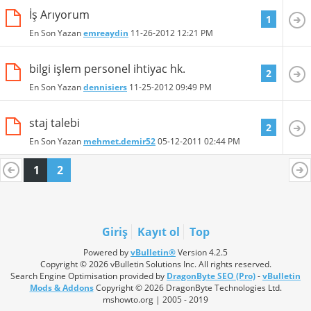
İş Arıyorum
1
En Son Yazan
emreaydin
11-26-2012
12:21 PM
bilgi işlem personel ihtiyac hk.
2
En Son Yazan
dennisiers
11-25-2012
09:49 PM
staj talebi
2
En Son Yazan
mehmet.demir52
05-12-2011
02:44 PM
1
2
Giriş
Kayıt ol
Top
Powered by
vBulletin®
Version 4.2.5
Copyright © 2026 vBulletin Solutions Inc. All rights reserved.
Search Engine Optimisation provided by
DragonByte SEO (Pro)
-
vBulletin
Mods & Addons
Copyright © 2026 DragonByte Technologies Ltd.
mshowto.org | 2005 - 2019