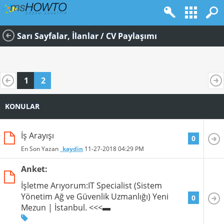
Sarı Sayfalar, İlanlar / CV Paylaşımı
1
2
KONULAR
İş Arayışı
0
En Son Yazan
_kaydin
11-27-2018
04:29 PM
Anket:
İşletme Arıyorum:IT Specialist (Sistem
Yönetim Ağ ve Güvenlik Uzmanlığı) Yeni
0
Mezun | İstanbul. <<<▬