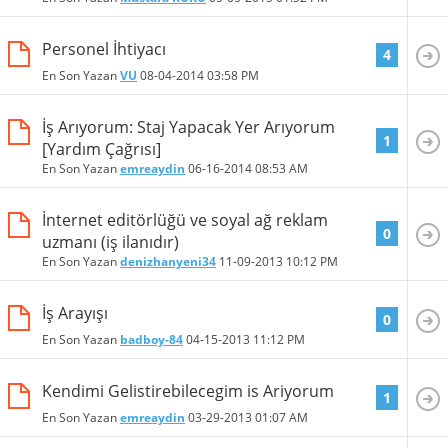
Personel İhtiyacı
4
En Son Yazan
VU
08-04-2014
03:58 PM
İş Arıyorum: Staj Yapacak Yer Arıyorum
1
[Yardım Çağrısı]
En Son Yazan
emreaydin
06-16-2014
08:53 AM
İnternet editörlüğü ve soyal ağ reklam
0
uzmanı (iş ilanıdır)
En Son Yazan
denizhanyeni34
11-09-2013
10:12 PM
İş Arayışı
0
En Son Yazan
badboy-84
04-15-2013
11:12 PM
Kendimi Gelistirebilecegim is Ariyorum
1
En Son Yazan
emreaydin
03-29-2013
01:07 AM