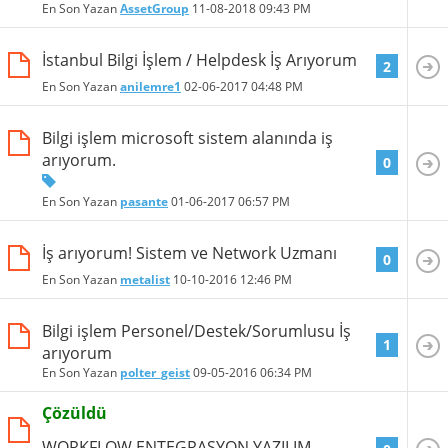
En Son Yazan
AssetGroup
11-08-2018
09:43 PM
İstanbul Bilgi İşlem / Helpdesk İş Arıyorum
2
En Son Yazan
anilemre1
02-06-2017
04:48 PM
Bilgi işlem microsoft sistem alanında iş
arıyorum.
0
En Son Yazan
pasante
01-06-2017
06:57 PM
İş arıyorum! Sistem ve Network Uzmanı
0
En Son Yazan
metalist
10-10-2016
12:46 PM
Bilgi işlem Personel/Destek/Sorumlusu İş
1
arıyorum
En Son Yazan
polter_geist
09-05-2016
06:34 PM
Çözüldü
WORKFLOW ENTEGRASYON YAZILIM