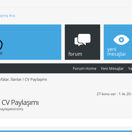
işmiş Ara
yeni
forum
mesajlar
Forum Home
Yeni Mesajlar
Y
yfalar, İlanlar / CV Paylaşımı
27 konu var - 1 ile 20
 / CV Paylaşımı
paylaşabilirsiniz