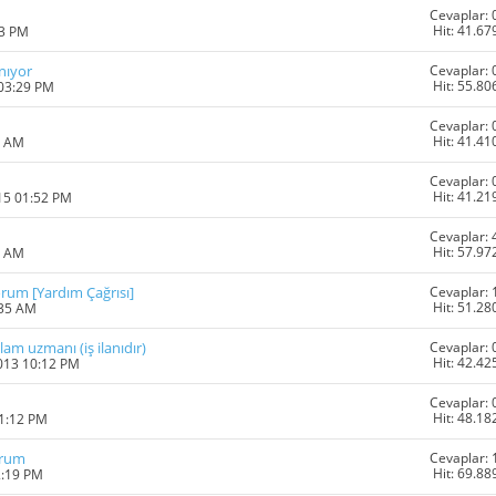
Cevaplar: 
Hit: 41.67
03 PM
Cevaplar: 
nıyor
Hit: 55.80
 03:29 PM
Cevaplar: 
Hit: 41.41
1 AM
Cevaplar: 
Hit: 41.21
15 01:52 PM
Cevaplar: 
Hit: 57.97
3 AM
Cevaplar: 
orum [Yardım Çağrısı]
Hit: 51.28
:35 AM
Cevaplar: 
lam uzmanı (iş ilanıdır)
Hit: 42.42
2013 10:12 PM
Cevaplar: 
Hit: 48.18
11:12 PM
Cevaplar: 
orum
Hit: 69.88
2:19 PM