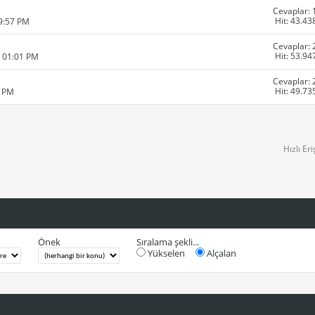
Cevaplar: 
Hit: 43.43
09:57 PM
Cevaplar: 
Hit: 53.94
0 01:01 PM
Cevaplar: 
Hit: 49.73
2 PM
Hızlı Er
Önek
Sıralama şekli...
Yükselen
Alçalan