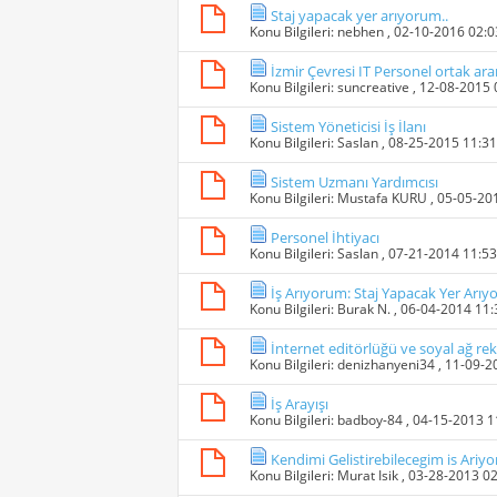
Staj yapacak yer arıyorum..
Konu Bilgileri:
nebhen
, 02-10-2016 02:
İzmir Çevresi IT Personel ortak ara
Konu Bilgileri:
suncreative
, 12-08-2015
Sistem Yöneticisi İş İlanı
Konu Bilgileri:
Saslan
, 08-25-2015 11:3
Sistem Uzmanı Yardımcısı
Konu Bilgileri:
Mustafa KURU
, 05-05-20
Personel İhtiyacı
Konu Bilgileri:
Saslan
, 07-21-2014 11:5
İş Arıyorum: Staj Yapacak Yer Arıy
Konu Bilgileri:
Burak N.
, 06-04-2014 11
İnternet editörlüğü ve soyal ağ rek
Konu Bilgileri:
denizhanyeni34
, 11-09-
İş Arayışı
Konu Bilgileri:
badboy-84
, 04-15-2013 
Kendimi Gelistirebilecegim is Ariy
Konu Bilgileri:
Murat Isik
, 03-28-2013 0