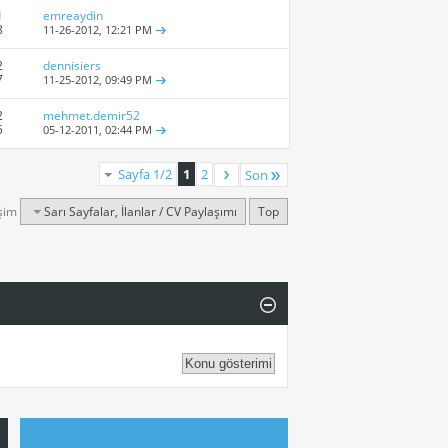
1
emreaydin
8
11-26-2012,
12:21 PM
2
dennisiers
7
11-25-2012,
09:49 PM
2
mehmet.demir52
5
05-12-2011,
02:44 PM
Sayfa 1/2
1
2
Son
işim
Sarı Sayfalar, İlanlar / CV Paylaşımı
Top