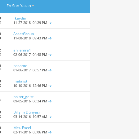
t
En Son Yazan
0
_kaydin
2
11-27-2018,
04:29 PM
0
AssetGroup
0
11-08-2018,
09:43 PM
2
anilemre1
2
02-06-2017,
04:48 PM
0
pasante
7
01-06-2017,
06:57 PM
0
metalist
8
10-10-2016,
12:46 PM
1
polter_geist
7
09-05-2016,
06:34 PM
0
Bilişim Dünyası
3
03-14-2016,
10:57 AM
0
Mrs. Excel
0
02-11-2016,
05:06 PM