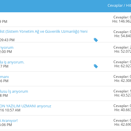
Cevaplar
/
Hi
Cevaplar: 
Hit: 146.96
29 PM
list (Sistem Yönetim Ağ ve Güvenlik Uzmanlığı) Yeni
Cevaplar: 
Hit: 54.84
 09:43 PM
Cevaplar: 
Arıyorum
Hit: 52.07
2:00 PM
Cevaplar: 
da iş arıyorum.
Hit: 62.92
57 PM
Cevaplar: 
zmanı
Hit: 42.30
46 PM
Cevaplar: 
lusu İş arıyorum
Hit: 43.52
38 PM
Cevaplar: 
 YAZILIM UZMANI arıyoruz
Hit: 40.66
016 10:57 AM
Cevaplar: 
i Aranıyor!
Hit: 42.69
5:06 PM