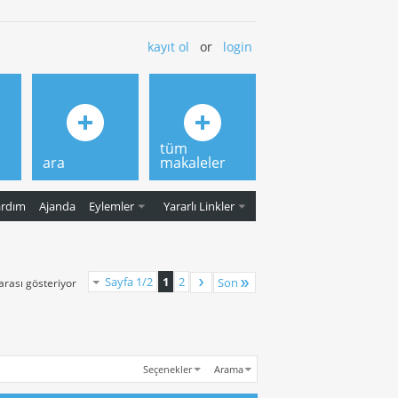
kayıt ol
or
login
tüm
ara
makaleler
ardım
Ajanda
Eylemler
Yararlı Linkler
Sayfa 1/2
1
2
Son
 arası gösteriyor
Seçenekler
Arama