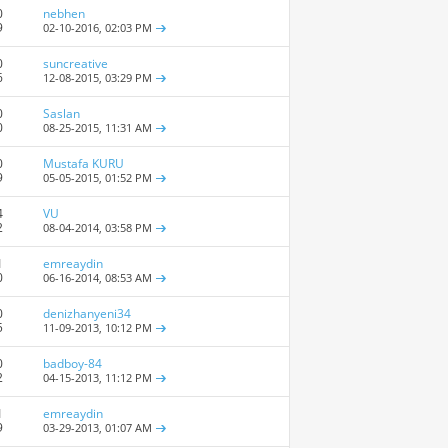
0
nebhen
9
02-10-2016,
02:03 PM
0
suncreative
6
12-08-2015,
03:29 PM
0
Saslan
0
08-25-2015,
11:31 AM
0
Mustafa KURU
9
05-05-2015,
01:52 PM
4
VU
2
08-04-2014,
03:58 PM
1
emreaydin
0
06-16-2014,
08:53 AM
0
denizhanyeni34
5
11-09-2013,
10:12 PM
0
badboy-84
2
04-15-2013,
11:12 PM
1
emreaydin
9
03-29-2013,
01:07 AM