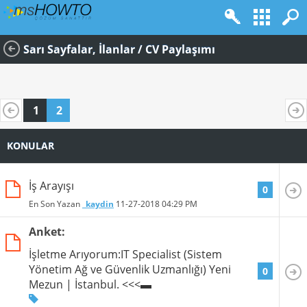
Sarı Sayfalar, İlanlar / CV Paylaşımı
1
2
KONULAR
İş Arayışı
0
En Son Yazan
_kaydin
11-27-2018
04:29 PM
Anket:
İşletme Arıyorum:IT Specialist (Sistem
Yönetim Ağ ve Güvenlik Uzmanlığı) Yeni
0
Mezun | İstanbul. <<<▬