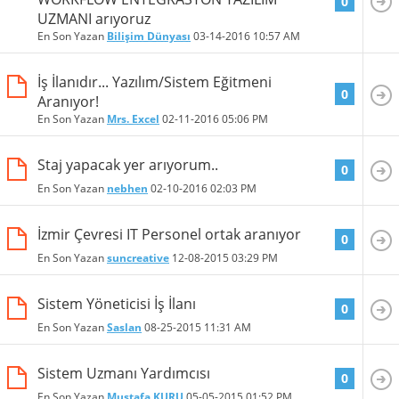
0
UZMANI arıyoruz
En Son Yazan
Bilişim Dünyası
03-14-2016
10:57 AM
İş İlanıdır... Yazılım/Sistem Eğitmeni
0
Aranıyor!
En Son Yazan
Mrs. Excel
02-11-2016
05:06 PM
Staj yapacak yer arıyorum..
0
En Son Yazan
nebhen
02-10-2016
02:03 PM
İzmir Çevresi IT Personel ortak aranıyor
0
En Son Yazan
suncreative
12-08-2015
03:29 PM
Sistem Yöneticisi İş İlanı
0
En Son Yazan
Saslan
08-25-2015
11:31 AM
Sistem Uzmanı Yardımcısı
0
En Son Yazan
Mustafa KURU
05-05-2015
01:52 PM