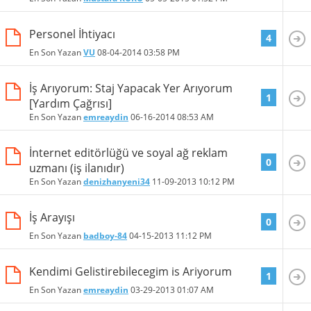
Personel İhtiyacı
4
En Son Yazan
VU
08-04-2014
03:58 PM
İş Arıyorum: Staj Yapacak Yer Arıyorum
1
[Yardım Çağrısı]
En Son Yazan
emreaydin
06-16-2014
08:53 AM
İnternet editörlüğü ve soyal ağ reklam
0
uzmanı (iş ilanıdır)
En Son Yazan
denizhanyeni34
11-09-2013
10:12 PM
İş Arayışı
0
En Son Yazan
badboy-84
04-15-2013
11:12 PM
Kendimi Gelistirebilecegim is Ariyorum
1
En Son Yazan
emreaydin
03-29-2013
01:07 AM