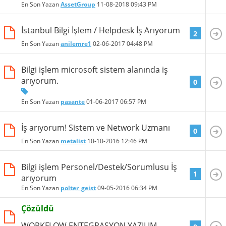
En Son Yazan
AssetGroup
11-08-2018
09:43 PM
İstanbul Bilgi İşlem / Helpdesk İş Arıyorum
2
En Son Yazan
anilemre1
02-06-2017
04:48 PM
Bilgi işlem microsoft sistem alanında iş
arıyorum.
0
En Son Yazan
pasante
01-06-2017
06:57 PM
İş arıyorum! Sistem ve Network Uzmanı
0
En Son Yazan
metalist
10-10-2016
12:46 PM
Bilgi işlem Personel/Destek/Sorumlusu İş
1
arıyorum
En Son Yazan
polter_geist
09-05-2016
06:34 PM
Çözüldü
WORKFLOW ENTEGRASYON YAZILIM