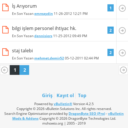
İş Arıyorum
1
En Son Yazan
emreaydin
11-26-2012
12:21 PM
bilgi işlem personel ihtiyac hk.
2
En Son Yazan
dennisiers
11-25-2012
09:49 PM
staj talebi
2
En Son Yazan
mehmet.demir52
05-12-2011
02:44 PM
1
2
Giriş
Kayıt ol
Top
Powered by
vBulletin®
Version 4.2.5
Copyright © 2026 vBulletin Solutions Inc. All rights reserved.
Search Engine Optimisation provided by
DragonByte SEO (Pro)
-
vBulletin
Mods & Addons
Copyright © 2026 DragonByte Technologies Ltd.
mshowto.org | 2005 - 2019