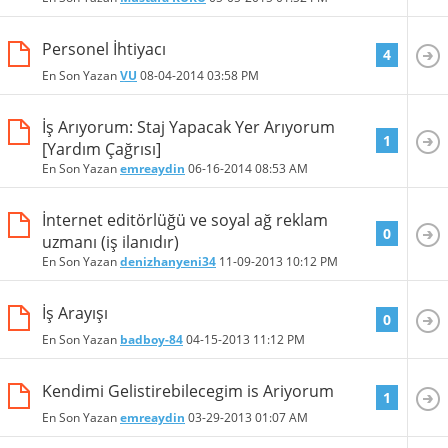
Personel İhtiyacı
4
En Son Yazan
VU
08-04-2014
03:58 PM
İş Arıyorum: Staj Yapacak Yer Arıyorum
1
[Yardım Çağrısı]
En Son Yazan
emreaydin
06-16-2014
08:53 AM
İnternet editörlüğü ve soyal ağ reklam
0
uzmanı (iş ilanıdır)
En Son Yazan
denizhanyeni34
11-09-2013
10:12 PM
İş Arayışı
0
En Son Yazan
badboy-84
04-15-2013
11:12 PM
Kendimi Gelistirebilecegim is Ariyorum
1
En Son Yazan
emreaydin
03-29-2013
01:07 AM