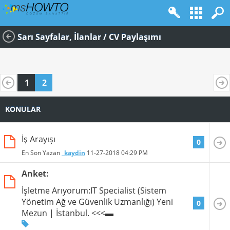
Sarı Sayfalar, İlanlar / CV Paylaşımı
1
2
KONULAR
İş Arayışı
0
En Son Yazan
_kaydin
11-27-2018
04:29 PM
Anket:
İşletme Arıyorum:IT Specialist (Sistem
Yönetim Ağ ve Güvenlik Uzmanlığı) Yeni
0
Mezun | İstanbul. <<<▬