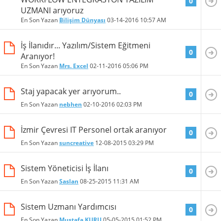
0
UZMANI arıyoruz
En Son Yazan
Bilişim Dünyası
03-14-2016
10:57 AM
İş İlanıdır... Yazılım/Sistem Eğitmeni
0
Aranıyor!
En Son Yazan
Mrs. Excel
02-11-2016
05:06 PM
Staj yapacak yer arıyorum..
0
En Son Yazan
nebhen
02-10-2016
02:03 PM
İzmir Çevresi IT Personel ortak aranıyor
0
En Son Yazan
suncreative
12-08-2015
03:29 PM
Sistem Yöneticisi İş İlanı
0
En Son Yazan
Saslan
08-25-2015
11:31 AM
Sistem Uzmanı Yardımcısı
0
En Son Yazan
Mustafa KURU
05-05-2015
01:52 PM