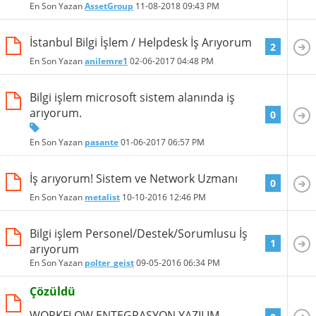
En Son Yazan
AssetGroup
11-08-2018
09:43 PM
İstanbul Bilgi İşlem / Helpdesk İş Arıyorum
2
En Son Yazan
anilemre1
02-06-2017
04:48 PM
Bilgi işlem microsoft sistem alanında iş
arıyorum.
0
En Son Yazan
pasante
01-06-2017
06:57 PM
İş arıyorum! Sistem ve Network Uzmanı
0
En Son Yazan
metalist
10-10-2016
12:46 PM
Bilgi işlem Personel/Destek/Sorumlusu İş
1
arıyorum
En Son Yazan
polter_geist
09-05-2016
06:34 PM
Çözüldü
WORKFLOW ENTEGRASYON YAZILIM