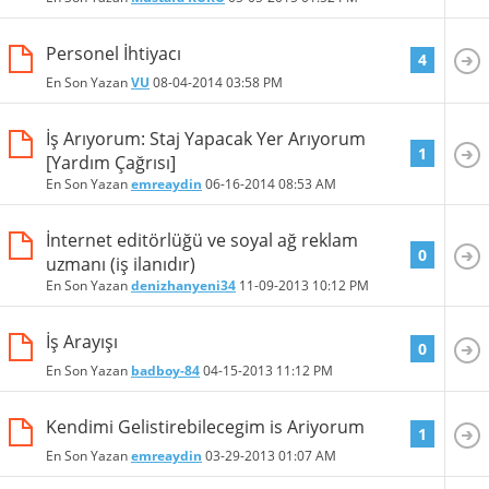
Personel İhtiyacı
4
En Son Yazan
VU
08-04-2014
03:58 PM
İş Arıyorum: Staj Yapacak Yer Arıyorum
1
[Yardım Çağrısı]
En Son Yazan
emreaydin
06-16-2014
08:53 AM
İnternet editörlüğü ve soyal ağ reklam
0
uzmanı (iş ilanıdır)
En Son Yazan
denizhanyeni34
11-09-2013
10:12 PM
İş Arayışı
0
En Son Yazan
badboy-84
04-15-2013
11:12 PM
Kendimi Gelistirebilecegim is Ariyorum
1
En Son Yazan
emreaydin
03-29-2013
01:07 AM