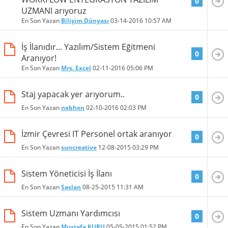
0
UZMANI arıyoruz
En Son Yazan
Bilişim Dünyası
03-14-2016
10:57 AM
İş İlanıdır... Yazılım/Sistem Eğitmeni
0
Aranıyor!
En Son Yazan
Mrs. Excel
02-11-2016
05:06 PM
Staj yapacak yer arıyorum..
0
En Son Yazan
nebhen
02-10-2016
02:03 PM
İzmir Çevresi IT Personel ortak aranıyor
0
En Son Yazan
suncreative
12-08-2015
03:29 PM
Sistem Yöneticisi İş İlanı
0
En Son Yazan
Saslan
08-25-2015
11:31 AM
Sistem Uzmanı Yardımcısı
0
En Son Yazan
Mustafa KURU
05-05-2015
01:52 PM