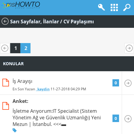
Sarı Sayfalar, İlanlar / CV Paylaşımı
1
2
KONULAR
İş Arayışı
0
En Son Yazan
_kaydin
11-27-2018
04:29 PM
Anket:
İşletme Arıyorum:IT Specialist (Sistem
Yönetim Ağ ve Güvenlik Uzmanlığı) Yeni
0
Mezun | İstanbul. <<<▬