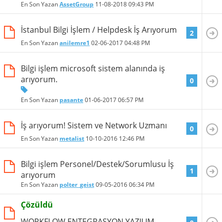
En Son Yazan
AssetGroup
11-08-2018
09:43 PM
İstanbul Bilgi İşlem / Helpdesk İş Arıyorum
2
En Son Yazan
anilemre1
02-06-2017
04:48 PM
Bilgi işlem microsoft sistem alanında iş
arıyorum.
0
En Son Yazan
pasante
01-06-2017
06:57 PM
İş arıyorum! Sistem ve Network Uzmanı
0
En Son Yazan
metalist
10-10-2016
12:46 PM
Bilgi işlem Personel/Destek/Sorumlusu İş
1
arıyorum
En Son Yazan
polter_geist
09-05-2016
06:34 PM
Çözüldü
WORKFLOW ENTEGRASYON YAZILIM