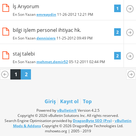
İş Arıyorum
1
En Son Yazan
emreaydin
11-26-2012
12:21 PM
bilgi işlem personel ihtiyac hk.
2
En Son Yazan
dennisiers
11-25-2012
09:49 PM
staj talebi
2
En Son Yazan
mehmet.demir52
05-12-2011
02:44 PM
1
2
Giriş
Kayıt ol
Top
Powered by
vBulletin®
Version 4.2.5
Copyright © 2026 vBulletin Solutions Inc. All rights reserved.
Search Engine Optimisation provided by
DragonByte SEO (Pro)
-
vBulletin
Mods & Addons
Copyright © 2026 DragonByte Technologies Ltd.
mshowto.org | 2005 - 2019