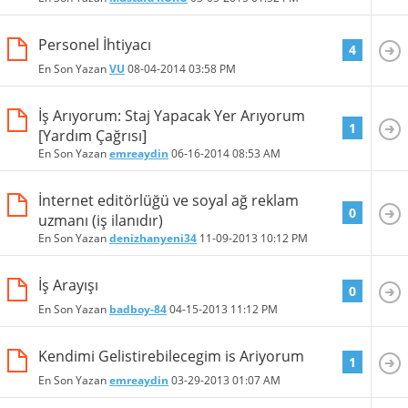
Personel İhtiyacı
4
En Son Yazan
VU
08-04-2014
03:58 PM
İş Arıyorum: Staj Yapacak Yer Arıyorum
1
[Yardım Çağrısı]
En Son Yazan
emreaydin
06-16-2014
08:53 AM
İnternet editörlüğü ve soyal ağ reklam
0
uzmanı (iş ilanıdır)
En Son Yazan
denizhanyeni34
11-09-2013
10:12 PM
İş Arayışı
0
En Son Yazan
badboy-84
04-15-2013
11:12 PM
Kendimi Gelistirebilecegim is Ariyorum
1
En Son Yazan
emreaydin
03-29-2013
01:07 AM