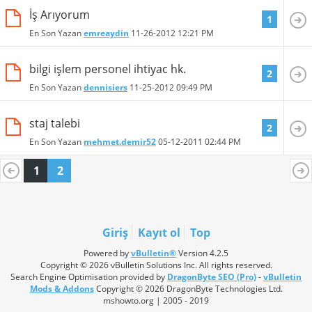
İş Arıyorum
1
En Son Yazan
emreaydin
11-26-2012
12:21 PM
bilgi işlem personel ihtiyac hk.
2
En Son Yazan
dennisiers
11-25-2012
09:49 PM
staj talebi
2
En Son Yazan
mehmet.demir52
05-12-2011
02:44 PM
1
2
Giriş
Kayıt ol
Top
Powered by
vBulletin®
Version 4.2.5
Copyright © 2026 vBulletin Solutions Inc. All rights reserved.
Search Engine Optimisation provided by
DragonByte SEO (Pro)
-
vBulletin
Mods & Addons
Copyright © 2026 DragonByte Technologies Ltd.
mshowto.org | 2005 - 2019