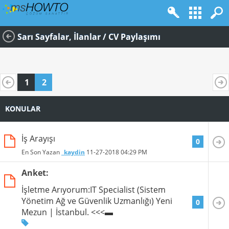
Sarı Sayfalar, İlanlar / CV Paylaşımı
1
2
KONULAR
İş Arayışı
0
En Son Yazan
_kaydin
11-27-2018
04:29 PM
Anket:
İşletme Arıyorum:IT Specialist (Sistem
Yönetim Ağ ve Güvenlik Uzmanlığı) Yeni
0
Mezun | İstanbul. <<<▬