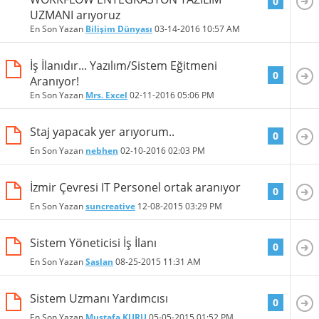
0
UZMANI arıyoruz
En Son Yazan
Bilişim Dünyası
03-14-2016
10:57 AM
İş İlanıdır... Yazılım/Sistem Eğitmeni
0
Aranıyor!
En Son Yazan
Mrs. Excel
02-11-2016
05:06 PM
Staj yapacak yer arıyorum..
0
En Son Yazan
nebhen
02-10-2016
02:03 PM
İzmir Çevresi IT Personel ortak aranıyor
0
En Son Yazan
suncreative
12-08-2015
03:29 PM
Sistem Yöneticisi İş İlanı
0
En Son Yazan
Saslan
08-25-2015
11:31 AM
Sistem Uzmanı Yardımcısı
0
En Son Yazan
Mustafa KURU
05-05-2015
01:52 PM