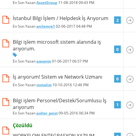
En Son Yazan
AssetGroup
11-08-2018
09:43 PM
İstanbul Bilgi İşlem / Helpdesk İş Arıyorum
2
En Son Yazan
anilemre1
02-06-2017
04:48 PM
Bilgi işlem microsoft sistem alanında iş
arıyorum.
0
En Son Yazan
pasante
01-06-2017
06:57 PM
İş arıyorum! Sistem ve Network Uzmanı
0
En Son Yazan
metalist
10-10-2016
12:46 PM
Bilgi işlem Personel/Destek/Sorumlusu İş
1
arıyorum
En Son Yazan
polter_geist
09-05-2016
06:34 PM
Çözüldü
WORKFLOW ENTEGRASYON YAZILIM