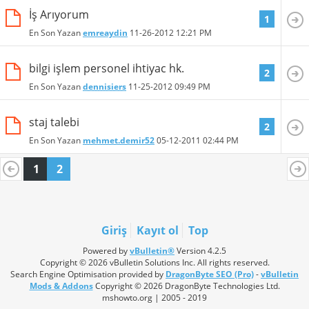
İş Arıyorum
1
En Son Yazan
emreaydin
11-26-2012
12:21 PM
bilgi işlem personel ihtiyac hk.
2
En Son Yazan
dennisiers
11-25-2012
09:49 PM
staj talebi
2
En Son Yazan
mehmet.demir52
05-12-2011
02:44 PM
1
2
Giriş
Kayıt ol
Top
Powered by
vBulletin®
Version 4.2.5
Copyright © 2026 vBulletin Solutions Inc. All rights reserved.
Search Engine Optimisation provided by
DragonByte SEO (Pro)
-
vBulletin
Mods & Addons
Copyright © 2026 DragonByte Technologies Ltd.
mshowto.org | 2005 - 2019