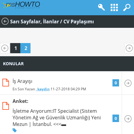
Sarı Sayfalar, İlanlar / CV Paylaşımı
1
2
KONULAR
İş Arayışı
0
En Son Yazan
_kaydin
11-27-2018
04:29 PM
Anket:
İşletme Arıyorum:IT Specialist (Sistem
Yönetim Ağ ve Güvenlik Uzmanlığı) Yeni
0
Mezun | İstanbul. <<<▬