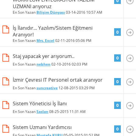
0
UZMANI arıyoruz
En Son Yazan
Bilişim Dünyası
03-14-2016
10:57 AM
İş İlanıdır... Yazılım/Sistem Eğitmeni
0
Aranıyor!
En Son Yazan
Mrs. Excel
02-11-2016
05:06 PM
Staj yapacak yer arıyorum..
0
En Son Yazan
nebhen
02-10-2016
02:03 PM
İzmir Çevresi IT Personel ortak aranıyor
0
En Son Yazan
suncreative
12-08-2015
03:29 PM
Sistem Yöneticisi İş İlanı
0
En Son Yazan
Saslan
08-25-2015
11:31 AM
Sistem Uzmanı Yardımcısı
0
En Son Yazan
Mustafa KURU
05-05-2015
01:52 PM