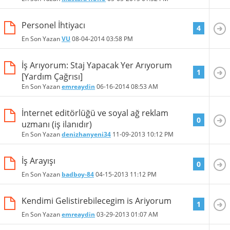
Personel İhtiyacı
4
En Son Yazan
VU
08-04-2014
03:58 PM
İş Arıyorum: Staj Yapacak Yer Arıyorum
1
[Yardım Çağrısı]
En Son Yazan
emreaydin
06-16-2014
08:53 AM
İnternet editörlüğü ve soyal ağ reklam
0
uzmanı (iş ilanıdır)
En Son Yazan
denizhanyeni34
11-09-2013
10:12 PM
İş Arayışı
0
En Son Yazan
badboy-84
04-15-2013
11:12 PM
Kendimi Gelistirebilecegim is Ariyorum
1
En Son Yazan
emreaydin
03-29-2013
01:07 AM