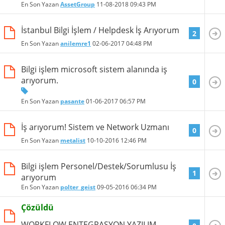
En Son Yazan
AssetGroup
11-08-2018
09:43 PM
İstanbul Bilgi İşlem / Helpdesk İş Arıyorum
2
En Son Yazan
anilemre1
02-06-2017
04:48 PM
Bilgi işlem microsoft sistem alanında iş
arıyorum.
0
En Son Yazan
pasante
01-06-2017
06:57 PM
İş arıyorum! Sistem ve Network Uzmanı
0
En Son Yazan
metalist
10-10-2016
12:46 PM
Bilgi işlem Personel/Destek/Sorumlusu İş
1
arıyorum
En Son Yazan
polter_geist
09-05-2016
06:34 PM
Çözüldü
WORKFLOW ENTEGRASYON YAZILIM