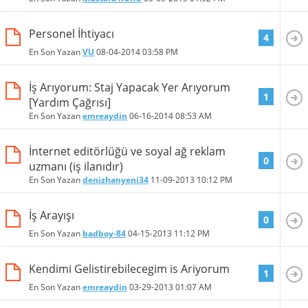
Personel İhtiyacı
4
En Son Yazan
VU
08-04-2014
03:58 PM
İş Arıyorum: Staj Yapacak Yer Arıyorum
1
[Yardım Çağrısı]
En Son Yazan
emreaydin
06-16-2014
08:53 AM
İnternet editörlüğü ve soyal ağ reklam
0
uzmanı (iş ilanıdır)
En Son Yazan
denizhanyeni34
11-09-2013
10:12 PM
İş Arayışı
0
En Son Yazan
badboy-84
04-15-2013
11:12 PM
Kendimi Gelistirebilecegim is Ariyorum
1
En Son Yazan
emreaydin
03-29-2013
01:07 AM