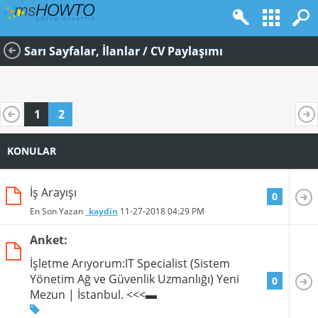
Sarı Sayfalar, İlanlar / CV Paylaşımı
1
2
KONULAR
İş Arayışı
0
En Son Yazan
_kaydin
11-27-2018
04:29 PM
Anket:
İşletme Arıyorum:IT Specialist (Sistem
Yönetim Ağ ve Güvenlik Uzmanlığı) Yeni
0
Mezun | İstanbul. <<<▬