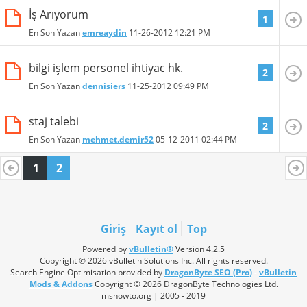
İş Arıyorum
1
En Son Yazan
emreaydin
11-26-2012
12:21 PM
bilgi işlem personel ihtiyac hk.
2
En Son Yazan
dennisiers
11-25-2012
09:49 PM
staj talebi
2
En Son Yazan
mehmet.demir52
05-12-2011
02:44 PM
1
2
Giriş
Kayıt ol
Top
Powered by
vBulletin®
Version 4.2.5
Copyright © 2026 vBulletin Solutions Inc. All rights reserved.
Search Engine Optimisation provided by
DragonByte SEO (Pro)
-
vBulletin
Mods & Addons
Copyright © 2026 DragonByte Technologies Ltd.
mshowto.org | 2005 - 2019