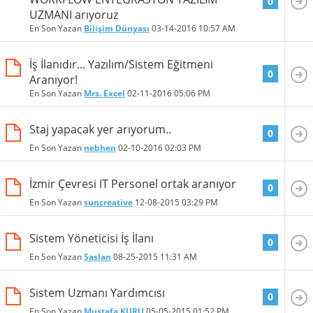
0
UZMANI arıyoruz
En Son Yazan
Bilişim Dünyası
03-14-2016
10:57 AM
İş İlanıdır... Yazılım/Sistem Eğitmeni
0
Aranıyor!
En Son Yazan
Mrs. Excel
02-11-2016
05:06 PM
Staj yapacak yer arıyorum..
0
En Son Yazan
nebhen
02-10-2016
02:03 PM
İzmir Çevresi IT Personel ortak aranıyor
0
En Son Yazan
suncreative
12-08-2015
03:29 PM
Sistem Yöneticisi İş İlanı
0
En Son Yazan
Saslan
08-25-2015
11:31 AM
Sistem Uzmanı Yardımcısı
0
En Son Yazan
Mustafa KURU
05-05-2015
01:52 PM