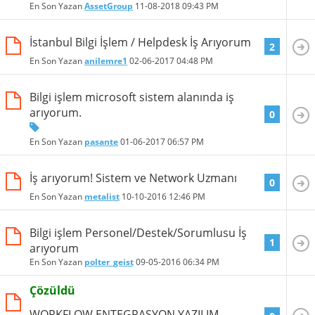
En Son Yazan
AssetGroup
11-08-2018
09:43 PM
İstanbul Bilgi İşlem / Helpdesk İş Arıyorum
2
En Son Yazan
anilemre1
02-06-2017
04:48 PM
Bilgi işlem microsoft sistem alanında iş
arıyorum.
0
En Son Yazan
pasante
01-06-2017
06:57 PM
İş arıyorum! Sistem ve Network Uzmanı
0
En Son Yazan
metalist
10-10-2016
12:46 PM
Bilgi işlem Personel/Destek/Sorumlusu İş
1
arıyorum
En Son Yazan
polter_geist
09-05-2016
06:34 PM
Çözüldü
WORKFLOW ENTEGRASYON YAZILIM